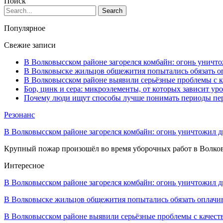
Поиск
Популярное
Свежие записи
В Волковысском районе загорелся комбайн: огонь уничто
В Волковыске жильцов общежития попытались обязать оп
В Волковысском районе выявили серьёзные проблемы с к
Бор, цинк и сера: микроэлементы, от которых зависит ур
Почему люди ищут способы лучше понимать периоды пе
Резонанс
В Волковысском районе загорелся комбайн: огонь уничтожил дв
Крупный пожар произошёл во время уборочных работ в Волков
Интересное
В Волковысском районе загорелся комбайн: огонь уничтожил 
В Волковыске жильцов общежития попытались обязать оплач
В Волковысском районе выявили серьёзные проблемы с качес