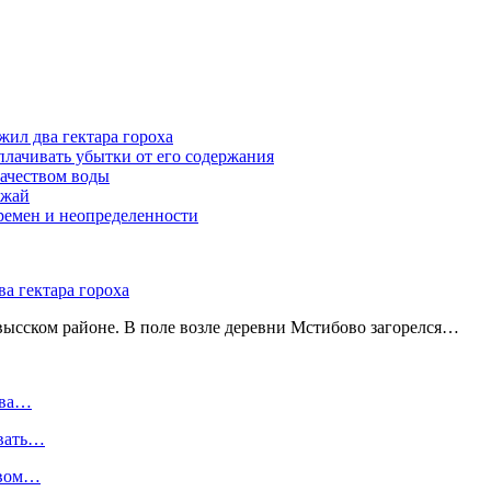
жил два гектара гороха
лачивать убытки от его содержания
ачеством воды
ожай
ремен и неопределенности
а гектара гороха
ысском районе. В поле возле деревни Мстибово загорелся…
два…
ивать…
твом…