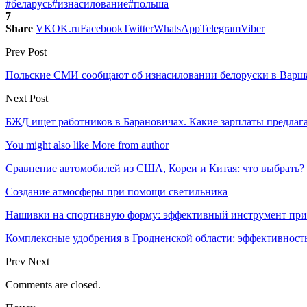
#беларусь
#изнасилование
#польша
7
Share
VK
OK.ru
Facebook
Twitter
WhatsApp
Telegram
Viber
Prev Post
Польские СМИ сообщают об изнасиловании белоруски в Варша
Next Post
БЖД ищет работников в Барановичах. Какие зарплаты предлаг
You might also like
More from author
Сравнение автомобилей из США, Кореи и Китая: что выбрать?
Создание атмосферы при помощи светильника
Нашивки на спортивную форму: эффективный инструмент при
Комплексные удобрения в Гродненской области: эффективность
Prev
Next
Comments are closed.