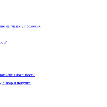
ве на глазах у прохожих
ают?
влечения лояльности
, выбор и покупка