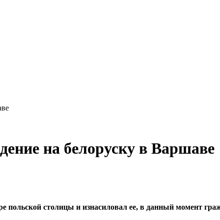
аве
ение на белоруску в Варшаве
ре польской столицы и изнасиловал ее, в данный момент гра