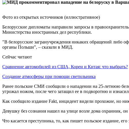
Фото из открытых источников (иллюстративное)
Белорусские дипломаты направили запросы в правоохранитель
Министерства иностранных дел республики.
"В белорусские загранучреждения никаких обращений либо о
органы Польши", – сказали в МИД.
Сейчас читают
Сравнение автомобилей из США, Кореи и Китая: что выбрать?
Создание атмосферы при помощи светильника
Ранее польские СМИ сообщили о нападении на 25-летнюю бело
угрожал ножом, после чего затащил ее в подворотню и изнаси
Как сообщило издание Fakt, инцидент видели прохожие, но ник
Девушку без сознания нашел на улице возле дома охранник, он
Что касается преступника, то, как пишет польское издание, ег