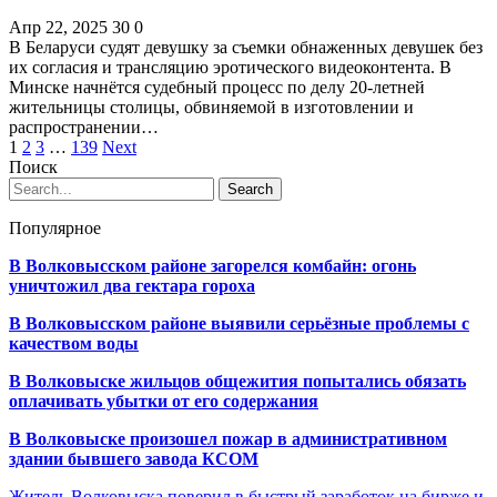
Апр 22, 2025
30
0
В Беларуси судят девушку за съемки обнаженных девушек без
их согласия и трансляцию эротического видеоконтента. В
Минске начнётся судебный процесс по делу 20-летней
жительницы столицы, обвиняемой в изготовлении и
распространении…
1
2
3
…
139
Next
Поиск
Популярное
В Волковысском районе загорелся комбайн: огонь
уничтожил два гектара гороха
В Волковысском районе выявили серьёзные проблемы с
качеством воды
В Волковыске жильцов общежития попытались обязать
оплачивать убытки от его содержания
В Волковыске произошел пожар в административном
здании бывшего завода КСОМ
Житель Волковыска поверил в быстрый заработок на бирже и