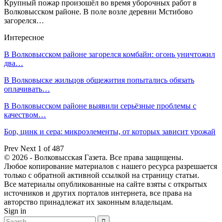
Крупный пожар произошёл во время уборочных работ в
Волковысском районе. В поле возле деревни Мстибово
загорелся…
Интересное
В Волковысском районе загорелся комбайн: огонь уничтожил
два…
В Волковыске жильцов общежития попытались обязать
оплачивать…
В Волковысском районе выявили серьёзные проблемы с
качеством…
Бор, цинк и сера: микроэлементы, от которых зависит урожай
Prev
Next
1 of 487
© 2026 - Волковысская Газета. Все права защищены.
Любое копирование материалов с нашего ресурса разрешается
только с обратной активной ссылкой на страницу статьи.
Все материалы опубликованные на сайте взяты с открытых
источников и других порталов интернета, все права на
авторство принадлежат их законным владельцам.
Sign in