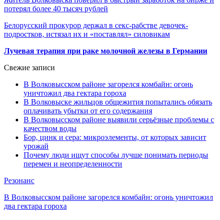
потерял более 40 тысяч рублей
Белорусский прокурор держал в секс-рабстве девочек-
подростков, истязал их и «поставлял» силовикам
Лучевая терапия при раке молочной железы в Германии
Свежие записи
В Волковысском районе загорелся комбайн: огонь
уничтожил два гектара гороха
В Волковыске жильцов общежития попытались обязать
оплачивать убытки от его содержания
В Волковысском районе выявили серьёзные проблемы с
качеством воды
Бор, цинк и сера: микроэлементы, от которых зависит
урожай
Почему люди ищут способы лучше понимать периоды
перемен и неопределенности
Резонанс
В Волковысском районе загорелся комбайн: огонь уничтожил
два гектара гороха