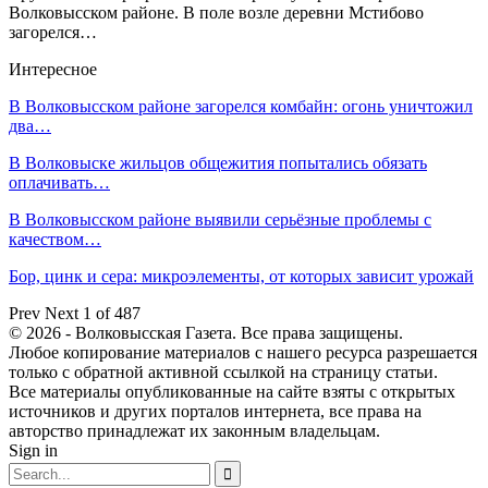
Волковысском районе. В поле возле деревни Мстибово
загорелся…
Интересное
В Волковысском районе загорелся комбайн: огонь уничтожил
два…
В Волковыске жильцов общежития попытались обязать
оплачивать…
В Волковысском районе выявили серьёзные проблемы с
качеством…
Бор, цинк и сера: микроэлементы, от которых зависит урожай
Prev
Next
1 of 487
© 2026 - Волковысская Газета. Все права защищены.
Любое копирование материалов с нашего ресурса разрешается
только с обратной активной ссылкой на страницу статьи.
Все материалы опубликованные на сайте взяты с открытых
источников и других порталов интернета, все права на
авторство принадлежат их законным владельцам.
Sign in