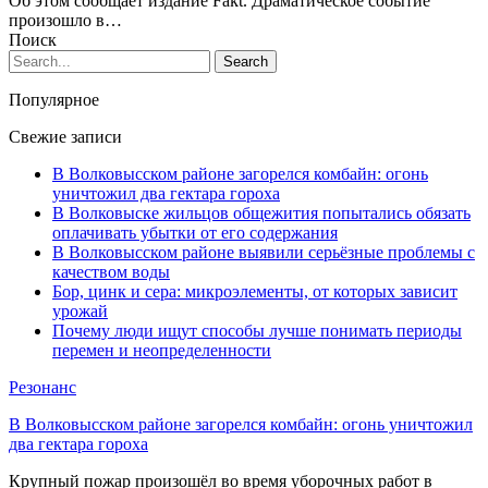
Об этом сообщает издание Fakt. Драматическое событие
произошло в…
Поиск
Популярное
Свежие записи
В Волковысском районе загорелся комбайн: огонь
уничтожил два гектара гороха
В Волковыске жильцов общежития попытались обязать
оплачивать убытки от его содержания
В Волковысском районе выявили серьёзные проблемы с
качеством воды
Бор, цинк и сера: микроэлементы, от которых зависит
урожай
Почему люди ищут способы лучше понимать периоды
перемен и неопределенности
Резонанс
В Волковысском районе загорелся комбайн: огонь уничтожил
два гектара гороха
Крупный пожар произошёл во время уборочных работ в