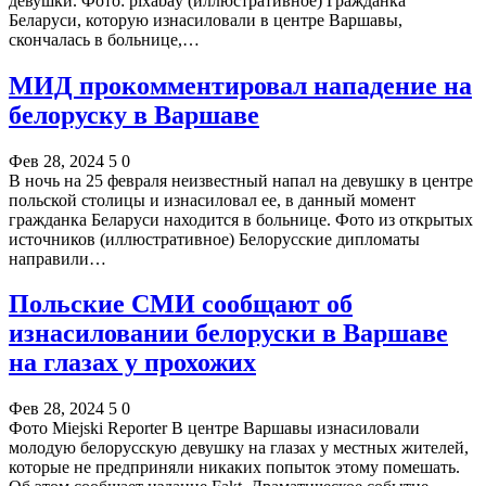
девушки. Фото: pixabay (иллюстративное) Гражданка
Беларуси, которую изнасиловали в центре Варшавы,
скончалась в больнице,…
МИД прокомментировал нападение на
белоруску в Варшаве
Фев 28, 2024
5
0
В ночь на 25 февраля неизвестный напал на девушку в центре
польской столицы и изнасиловал ее, в данный момент
гражданка Беларуси находится в больнице. Фото из открытых
источников (иллюстративное) Белорусские дипломаты
направили…
Польские СМИ сообщают об
изнасиловании белоруски в Варшаве
на глазах у прохожих
Фев 28, 2024
5
0
Фото Miejski Reporter В центре Варшавы изнасиловали
молодую белорусскую девушку на глазах у местных жителей,
которые не предприняли никаких попыток этому помешать.