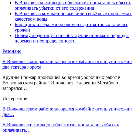
В Волковыске жильцов общежития попытались обязать
оплачивать убытки от его содержания
В Волковысском районе выявили серьёзные проблемы с
качеством воды
Бор, цинк и сера: микроэлементы, от которых зависит
урожай
Почему люди ищут способы лучше понимать периоды
перемен и неопределенности
Резонанс
В Волковысском районе загорелся комбайн: огонь уничтожил
два гектара гороха
Крупный пожар произошёл во время уборочных работ в
Волковысском районе. В поле возле деревни Мстибово
загорелся…
Интересное
В Волковысском районе загорелся комбайн: огонь уничтожил
два…
В Волковыске жильцов общежития попытались обязать
оплачивать…