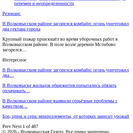
перемен и неопределенности
Резонанс
В Волковысском районе загорелся комбайн: огонь уничтожил
два гектара гороха
Крупный пожар произошёл во время уборочных работ в
Волковысском районе. В поле возле деревни Мстибово
загорелся…
Интересное
В Волковысском районе загорелся комбайн: огонь уничтожил
два…
В Волковыске жильцов общежития попытались обязать
оплачивать…
В Волковысском районе выявили серьёзные проблемы с
качеством…
Бор, цинк и сера: микроэлементы, от которых зависит урожай
Prev
Next
1 of 487
© 2026 - Волковысская Газета. Все права защищены.