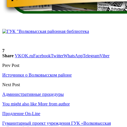
7
Share
VK
OK.ru
Facebook
Twitter
WhatsApp
Telegram
Viber
Prev Post
Источники о Волковысском районе
Next Post
Административные процедуры
You might also like
More from author
Продление On-Line
Гуманитарный проект учреждения ГУК «Волковысская