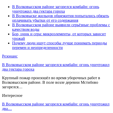
В Волковысском районе загорелся комбайн: огонь
уничтожил два гектара гороха
В Волковыске жильцов общежития попытались обязать
оплачивать убытки от его содержания
В Волковысском районе выявили серьёзные проблемы с
качеством воды
Бор, цинк и сера: микроэлементы, от которых зависит
урожай
Почему люди ищут способы лучше понимать периоды
перемен и неопределенности
Резонанс
В Волковысском районе загорелся комбайн: огонь уничтожил
два гектара гороха
Крупный пожар произошёл во время уборочных работ в
Волковысском районе. В поле возле деревни Мстибово
загорелся…
Интересное
В Волковысском районе загорелся комбайн: огонь уничтожил
два…