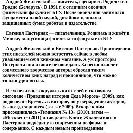
Андрей Жвалевский — писатель, сценарист. Родился в г.
Гродно (Беларусь). В 1991 г. с отличием окончил
физический факультет БГУ. После окончания занимался
фундаментальной наукой, дизайном ценных и
защищенных бумаг, работал в издательстве.
Евгения Пастернак — писательница. Родилась и живёт в
Минске, выпускница физического факультета БГУ
Андрей Жвалевский и Евгения Пастернак. Произведения
этих писателей можно встретить сейчас в любом
уважающем себя книжном магазине. А уж просторы
Интернета они и вовсе не покидают. За несколько лет
совместного творчества авторы обросли таким
количеством книг, наград и поклонников, что можно
только удивляться.
Не успела ещё закружить читателей в сказочном
снегопаде «Правдивая история Деда Мороза» (2009), как
подоспело «Время…», которое, по утверждению авторов,
«…всегда хорошее» (тот же 2009). Вскоре к ним
присоединилась «Гимназия № 13» (2010), затем —
«Москвест» (2011) и так далее. Книги Жвалевского и
Пастернак подчёркнуто современны по форме и
содержанию. С каждым новым произведением