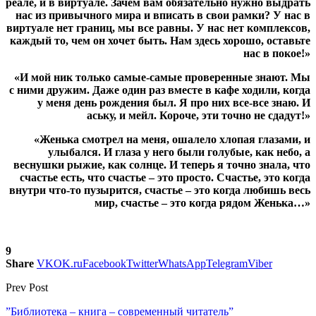
реале, и в виртуале. Зачем вам обязательно нужно выдрать
нас из привычного мира и вписать в свои рамки? У нас в
виртуале нет границ, мы все равны. У нас нет комплексов,
каждый то, чем он хочет быть. Нам здесь хорошо, оставьте
нас в покое!»
«И мой ник только самые-самые проверенные знают. Мы
с ними дружим. Даже один раз вместе в кафе ходили, когда
у меня день рождения был. Я про них все-все знаю. И
аську, и мейл. Короче, эти точно не сдадут!»
«Женька смотрел на меня, ошалело хлопая глазами, и
улыбался. И глаза у него были голубые, как небо, а
веснушки рыжие, как солнце. И теперь я точно знала, что
счастье есть, что счастье – это просто. Счастье, это когда
внутри что-то пузырится, счастье – это когда любишь весь
мир, счастье – это когда рядом Женька…»
9
Share
VK
OK.ru
Facebook
Twitter
WhatsApp
Telegram
Viber
Prev Post
”Библиотека – книга – современный читатель”