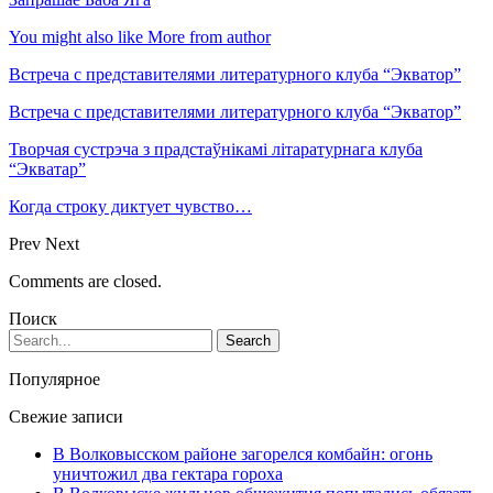
You might also like
More from author
Встреча с представителями литературного клуба “Экватор”
Встреча с представителями литературного клуба “Экватор”
Творчая сустрэча з прадстаўнікамі літаратурнага клуба
“Экватар”
Когда строку диктует чувство…
Prev
Next
Comments are closed.
Поиск
Популярное
Свежие записи
В Волковысском районе загорелся комбайн: огонь
уничтожил два гектара гороха