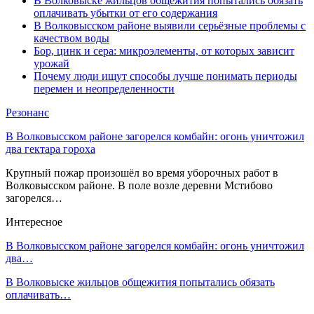
В Волковыске жильцов общежития попытались обязать
оплачивать убытки от его содержания
В Волковысском районе выявили серьёзные проблемы с
качеством воды
Бор, цинк и сера: микроэлементы, от которых зависит
урожай
Почему люди ищут способы лучше понимать периоды
перемен и неопределенности
Резонанс
В Волковысском районе загорелся комбайн: огонь уничтожил
два гектара гороха
Крупный пожар произошёл во время уборочных работ в
Волковысском районе. В поле возле деревни Мстибово
загорелся…
Интересное
В Волковысском районе загорелся комбайн: огонь уничтожил
два…
В Волковыске жильцов общежития попытались обязать
оплачивать…