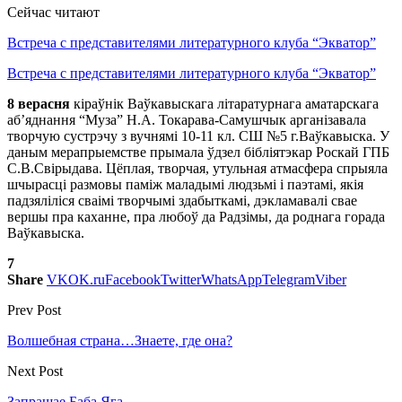
Сейчас читают
Встреча с представителями литературного клуба “Экватор”
Встреча с представителями литературного клуба “Экватор”
8 верасня
кіраўнік Ваўкавыскага літаратурнага аматарскага
аб’яднання “Муза” Н.А. Токарава-Самушчык арганізавала
творчую сустрэчу з вучнямі 10-11 кл. СШ №5 г.Ваўкавыска. У
даным мерапрыемстве прымала ўдзел бібліятэкар Роскай ГПБ
С.В.Свірыдава. Цёплая, творчая, утульная атмасфера спрыяла
шчырасці размовы паміж маладымі людзьмі і паэтамі, якія
падзяліліся сваімі творчымі здабыткамі, дэкламавалі свае
вершы пра каханне, пра любоў да Радзімы, да роднага горада
Ваўкавыска.
7
Share
VK
OK.ru
Facebook
Twitter
WhatsApp
Telegram
Viber
Prev Post
Волшебная страна…Знаете, где она?
Next Post
Запрашае Баба Яга