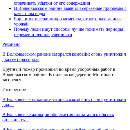
оплачивать убытки от его содержания
В Волковысском районе выявили серьёзные проблемы с
качеством воды
Бор, цинк и сера: микроэлементы, от которых зависит
урожай
Почему люди ищут способы лучше понимать периоды
перемен и неопределенности
Резонанс
В Волковысском районе загорелся комбайн: огонь уничтожил
два гектара гороха
Крупный пожар произошёл во время уборочных работ в
Волковысском районе. В поле возле деревни Мстибово
загорелся…
Интересное
В Волковысском районе загорелся комбайн: огонь уничтожил
два…
В Волковыске жильцов общежития попытались обязать
оплачивать…
В Волковысском районе выявили серьёзные проблемы с