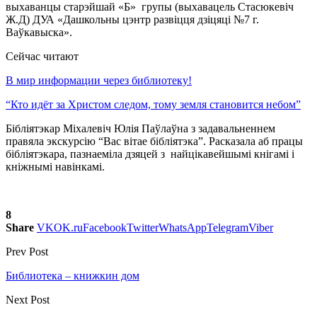
выхаванцы старэйшай «Б» групы (выхавацель Стасюкевіч
Ж.Д) ДУА «Дашкольны цэнтр развіцця дзіцяці №7 г.
Ваўкавыска».
Сейчас читают
В мир информации через библиотеку!
“Кто идёт за Христом следом, тому земля становится небом”
Бібліятэкар Міхалевіч Юлія Паўлаўна з задавальненнем
правяла экскурсію “Вас вітае бібліятэка”. Расказала аб працы
бібліятэкара, пазнаеміла дзяцей з найцікавейшымі кнігамі і
кніжнымі навінкамі.
8
Share
VK
OK.ru
Facebook
Twitter
WhatsApp
Telegram
Viber
Prev Post
Библиотека – книжкин дом
Next Post