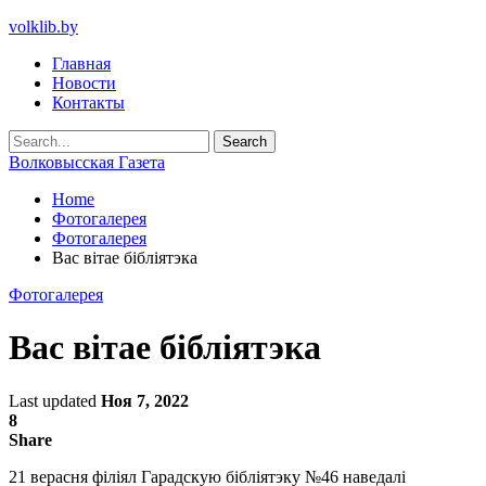
volklib.by
Главная
Новости
Контакты
Волковысская Газета
Home
Фотогалерея
Фотогалерея
Вас вітае бібліятэка
Фотогалерея
Вас вітае бібліятэка
Last updated
Ноя 7, 2022
8
Share
21 верасня філіял Гарадскую бібліятэку №46 наведалі