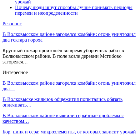
урожай
Почему люди ищут способы лучше понимать периоды
перемен и неопределенности
Резонанс
В Волковысском районе загорелся комбайн: огонь уничтожил
два гектара гороха
Крупный пожар произошёл во время уборочных работ в
Волковысском районе. В поле возле деревни Мстибово
загорелся…
Интересное
В Волковысском районе загорелся комбайн: огонь уничтожил
два…
В Волковыске жильцов общежития попытались обязать
оплачивать…
В Волковысском районе выявили серьёзные проблемы с
качеством…
Бор, цинк и сера: микроэлементы, от которых зависит урожай