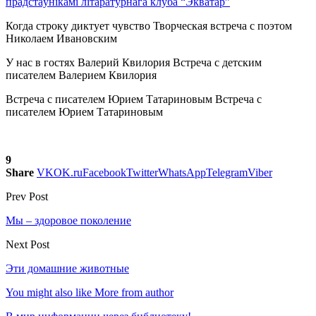
прадстаўнікамі літаратурнага клуба “Экватар”
Когда строку диктует чувство
Творческая встреча с поэтом
Николаем Ивановским
У нас в гостях Валерий Квилория
Встреча с детским
писателем Валерием Квилория
Встреча с писателем Юрием Татариновым
Встреча с
писателем Юрием Татариновым
9
Share
VK
OK.ru
Facebook
Twitter
WhatsApp
Telegram
Viber
Prev Post
Мы – здоровое поколение
Next Post
Эти домашние животные
You might also like
More from author