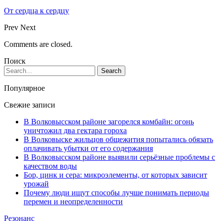
От сердца к сердцу
Prev
Next
Comments are closed.
Поиск
Популярное
Свежие записи
В Волковысском районе загорелся комбайн: огонь
уничтожил два гектара гороха
В Волковыске жильцов общежития попытались обязать
оплачивать убытки от его содержания
В Волковысском районе выявили серьёзные проблемы с
качеством воды
Бор, цинк и сера: микроэлементы, от которых зависит
урожай
Почему люди ищут способы лучше понимать периоды
перемен и неопределенности
Резонанс