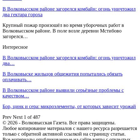
В Волковысском районе загорелся комбайн: огонь уничтожил
два гектара гороха
Крупный пожар произошёл во время уборочных работ в
Волковысском районе. В поле возле деревни Мстибово
загорелся…
Интересное
В Волковысском районе загорелся комбайн: огонь уничтожил
два…
В Волковыске жильцов общежития попытались обязать
оплачивать…
В Волковысском районе выявили серьёзные проблемы с
качеством…
Бор, цинк и сера: микроэлементы, от которых зависит урожай
Prev
Next
1 of 487
© 2026 - Волковысская Газета. Все права защищены.
Любое копирование материалов с нашего ресурса разрешается
только с обратной активной ссылкой на страницу статьи.
Все материалы опубликованные на сайте взяты с открытых