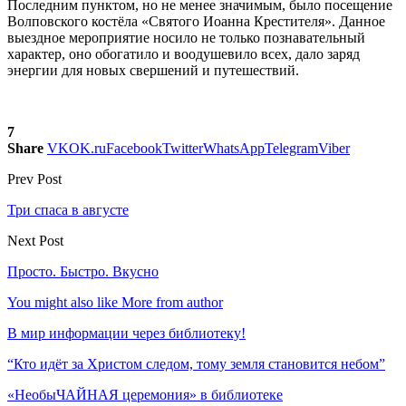
Последним пунктом, но не менее значимым, было посещение
Волповского костёла «Святого Иоанна Крестителя». Данное
выездное мероприятие носило не только познавательный
характер, оно обогатило и воодушевило всех, дало заряд
энергии для новых свершений и путешествий.
7
Share
VK
OK.ru
Facebook
Twitter
WhatsApp
Telegram
Viber
Prev Post
Три спаса в августе
Next Post
Просто. Быстро. Вкусно
You might also like
More from author
В мир информации через библиотеку!
“Кто идёт за Христом следом, тому земля становится небом”
«НеобыЧАЙНАЯ церемония» в библиотеке