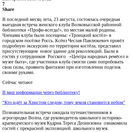
7
Share
В последний месяц лета, 23 августа, состоялась очередная
выездная встреча женского клуба Волковысской районной
библиотеки «Профи-всегда!», по местам малой родины.
Членами клуба были посещены: «Троицкий костёл» в
городском посёлке Россь. Ксёнз Чеслав Павлюкевич провёл
подробную экскурсию по территории костёла, представил
присутствующим новое здание для реколлекций. Были в
гостях у сотрудников Росского «Центра народных ремёсел и
музее быта», где участники клуба смогли сами попробовать
свои силы, проявить фантазию при изготовлении поделок
своими руками.
Сейчас читают
В мир информации через библиотеку!
“Кто идёт за Христом следом, тому земля становится небом”
Познавательная встреча ожидала путешественников в
агрогородке Волпа, где руководитель школьного историко-
краеведческого музея Кудрик Тереса Деонизовна ознакомила
гостей с прекрасной экспозицией школьного музея.