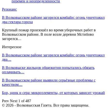
перемен и неопределенности
Резонанс
В Волковысском районе загорелся комбайн: огонь уничтожил
два гектара гороха
Крупный пожар произошёл во время уборочных работ в
Волковысском районе. В поле возле деревни Мстибово
загорелся…
Интересное
В Волковысском районе загорелся комбайн: огонь уничтожил
два…
В Волковыске жильцов общежития попытались обязать
оплачивать…
В Волковысском районе выявили серьёзные проблемы с
качеством…
Бор, цинк и сера: микроэлементы, от которых зависит урожай
Prev
Next
1 of 487
© 2026 - Волковысская Газета. Все права защищены.