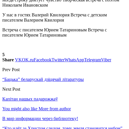
Николаем Ивановским
У нас в гостях Валерий Квилория
Встреча с детским
писателем Валерием Квилория
Встреча с писателем Юрием Татариновым
Встреча с
писателем Юрием Татариновым
5
Share
VK
OK.ru
Facebook
Twitter
WhatsApp
Telegram
Viber
Prev Post
“Бацька” беларускай дзіцячай літаратуры
Next Post
Капітан нашых падарожжаў
You might also like
More from author
В мир информации через библиотеку!
“Кто идёт за Христом следом, тому земля становится небом”