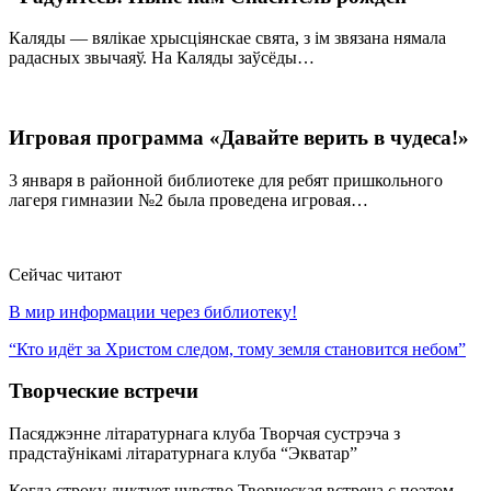
Каляды — вялікае хрысціянскае свята, з ім звязана нямала
радасных звычаяў. На Каляды заўсёды…
Игровая программа «Давайте верить в чудеса!»
3 января в районной библиотеке для ребят пришкольного
лагеря гимназии №2 была проведена игровая…
Сейчас читают
В мир информации через библиотеку!
“Кто идёт за Христом следом, тому земля становится небом”
Творческие встречи
Пасяджэнне літаратурнага клуба
Творчая сустрэча з
прадстаўнікамі літаратурнага клуба “Экватар”
Когда строку диктует чувство
Творческая встреча с поэтом