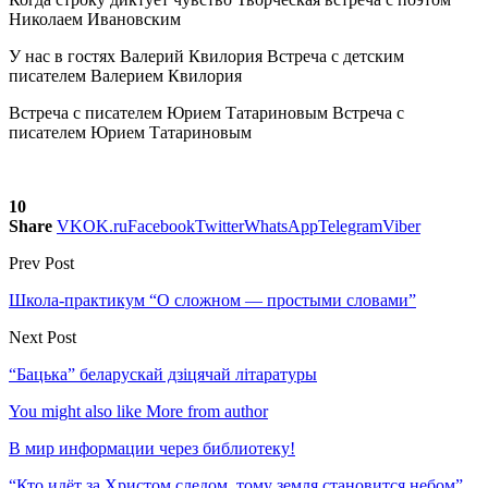
Николаем Ивановским
У нас в гостях Валерий Квилория
Встреча с детским
писателем Валерием Квилория
Встреча с писателем Юрием Татариновым
Встреча с
писателем Юрием Татариновым
10
Share
VK
OK.ru
Facebook
Twitter
WhatsApp
Telegram
Viber
Prev Post
Школа-практикум “О сложном — простыми словами”
Next Post
“Бацька” беларускай дзіцячай літаратуры
You might also like
More from author
В мир информации через библиотеку!
“Кто идёт за Христом следом, тому земля становится небом”