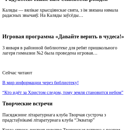
Каляды — вялікае хрысціянскае свята, з ім звязана нямала
радасных звычаяў. На Каляды заўсёды…
Игровая программа «Давайте верить в чудеса!»
3 января в районной библиотеке для ребят пришкольного
лагеря гимназии №2 была проведена игровая…
Сейчас читают
В мир информации через библиотеку!
“Кто идёт за Христом следом, тому земля становится небом”
Творческие встречи
Пасяджэнне літаратурнага клуба
Творчая сустрэча з
прадстаўнікамі літаратурнага клуба “Экватар”
Когда строку диктует чувство
Творческая встреча с поэтом