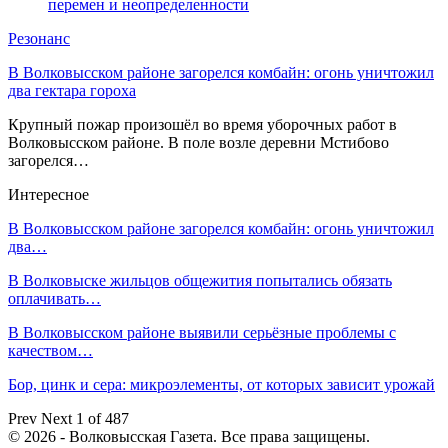
перемен и неопределенности
Резонанс
В Волковысском районе загорелся комбайн: огонь уничтожил
два гектара гороха
Крупный пожар произошёл во время уборочных работ в
Волковысском районе. В поле возле деревни Мстибово
загорелся…
Интересное
В Волковысском районе загорелся комбайн: огонь уничтожил
два…
В Волковыске жильцов общежития попытались обязать
оплачивать…
В Волковысском районе выявили серьёзные проблемы с
качеством…
Бор, цинк и сера: микроэлементы, от которых зависит урожай
Prev
Next
1 of 487
© 2026 - Волковысская Газета. Все права защищены.