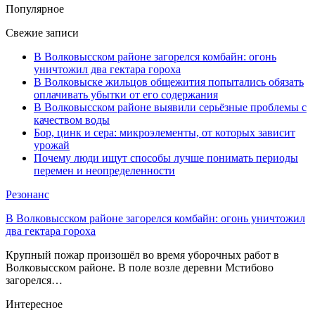
Популярное
Свежие записи
В Волковысском районе загорелся комбайн: огонь
уничтожил два гектара гороха
В Волковыске жильцов общежития попытались обязать
оплачивать убытки от его содержания
В Волковысском районе выявили серьёзные проблемы с
качеством воды
Бор, цинк и сера: микроэлементы, от которых зависит
урожай
Почему люди ищут способы лучше понимать периоды
перемен и неопределенности
Резонанс
В Волковысском районе загорелся комбайн: огонь уничтожил
два гектара гороха
Крупный пожар произошёл во время уборочных работ в
Волковысском районе. В поле возле деревни Мстибово
загорелся…
Интересное