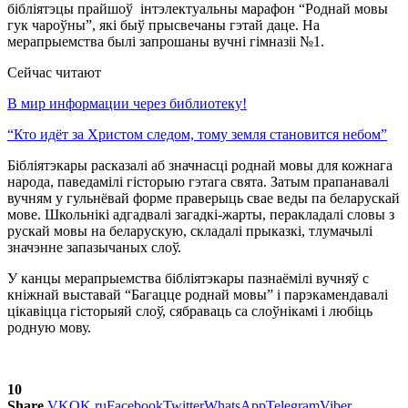
бібліятэцы прайшоў інтэлектуальны марафон “Роднай мовы
гук чароўны”, які быў прысвечаны гэтай даце. На
мерапрыемства былі запрошаны вучні гімназіі №1.
Сейчас читают
В мир информации через библиотеку!
“Кто идёт за Христом следом, тому земля становится небом”
Бібліятэкары расказалі аб значнасці роднай мовы для кожнага
народа, паведамілі гісторыю гэтага свята. Затым прапанавалі
вучням у гульнёвай форме праверыць свае веды па беларускай
мове. Школьнікі адгадвалі загадкі-жарты, перакладалі словы з
рускай мовы на беларускую, складалі прыказкі, тлумачылі
значэнне запазычаных слоў.
У канцы мерапрыемства бібліятэкары пазнаёмілі вучняў с
кніжнай выставай “Багацце роднай мовы” і парэкамендавалі
цікавіцца гісторыяй слоў, сябраваць са слоўнікамі і любіць
родную мову.
10
Share
VK
OK.ru
Facebook
Twitter
WhatsApp
Telegram
Viber