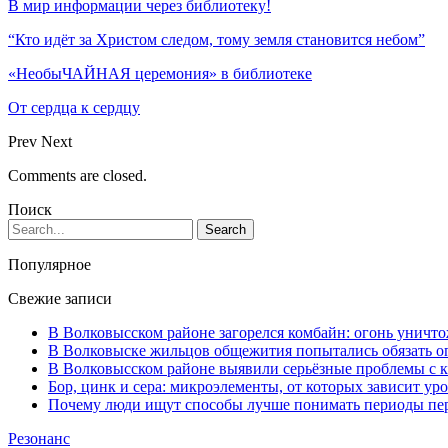
В мир информации через библиотеку!
“Кто идёт за Христом следом, тому земля становится небом”
«НеобыЧАЙНАЯ церемония» в библиотеке
От сердца к сердцу
Prev
Next
Comments are closed.
Поиск
Популярное
Свежие записи
В Волковысском районе загорелся комбайн: огонь уничто
В Волковыске жильцов общежития попытались обязать оп
В Волковысском районе выявили серьёзные проблемы с к
Бор, цинк и сера: микроэлементы, от которых зависит ур
Почему люди ищут способы лучше понимать периоды пе
Резонанс