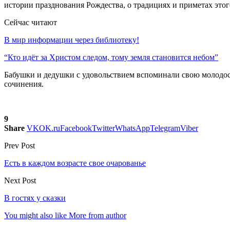
истории празднования Рождества, о традициях и приметах этог
Сейчас читают
В мир информации через библиотеку!
“Кто идёт за Христом следом, тому земля становится небом”
Бабушки и дедушки с удовольствием вспоминали свою молодост
сочинения.
9
Share
VK
OK.ru
Facebook
Twitter
WhatsApp
Telegram
Viber
Prev Post
Есть в каждом возрасте свое очарованье
Next Post
В гостях у сказки
You might also like
More from author