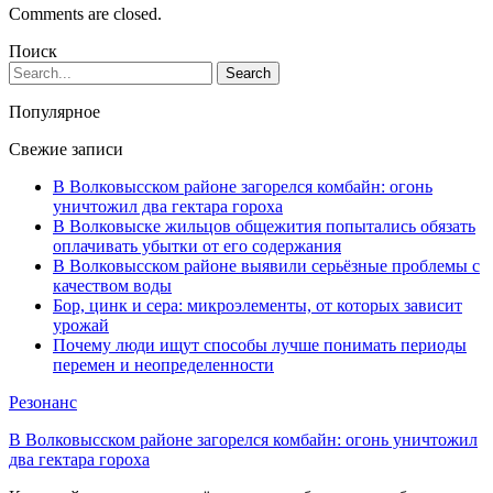
Comments are closed.
Поиск
Популярное
Свежие записи
В Волковысском районе загорелся комбайн: огонь
уничтожил два гектара гороха
В Волковыске жильцов общежития попытались обязать
оплачивать убытки от его содержания
В Волковысском районе выявили серьёзные проблемы с
качеством воды
Бор, цинк и сера: микроэлементы, от которых зависит
урожай
Почему люди ищут способы лучше понимать периоды
перемен и неопределенности
Резонанс
В Волковысском районе загорелся комбайн: огонь уничтожил
два гектара гороха