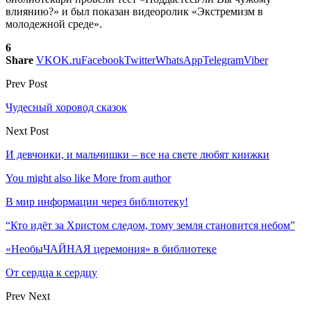
влиянию?» и был показан видеоролик «Экстремизм в
молодежной среде».
6
Share
VK
OK.ru
Facebook
Twitter
WhatsApp
Telegram
Viber
Prev Post
Чудесный хоровод сказок
Next Post
И девчонки, и мальчишки – все на свете любят книжки
You might also like
More from author
В мир информации через библиотеку!
“Кто идёт за Христом следом, тому земля становится небом”
«НеобыЧАЙНАЯ церемония» в библиотеке
От сердца к сердцу
Prev
Next