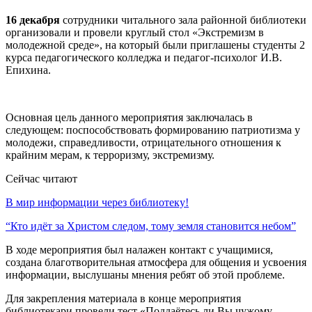
16 декабря
сотрудники читального зала районной библиотеки
организовали и провели круглый стол «Экстремизм в
молодежной среде», на который были приглашены студенты 2
курса педагогического колледжа и педагог-психолог И.В.
Епихина.
Основная цель данного мероприятия заключалась в
следующем: поспособствовать формированию патриотизма у
молодежи, справедливости, отрицательного отношения к
крайним мерам, к терроризму, экстремизму.
Сейчас читают
В мир информации через библиотеку!
“Кто идёт за Христом следом, тому земля становится небом”
В ходе мероприятия был налажен контакт с учащимися,
создана благотворительная атмосфера для общения и усвоения
информации, выслушаны мнения ребят об этой проблеме.
Для закрепления материала в конце мероприятия
библиотекари провели тест «Поддаётесь ли Вы чужому