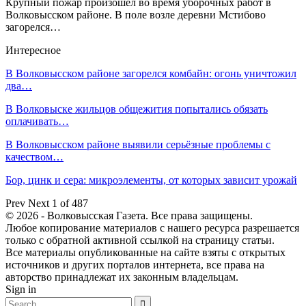
Крупный пожар произошёл во время уборочных работ в
Волковысском районе. В поле возле деревни Мстибово
загорелся…
Интересное
В Волковысском районе загорелся комбайн: огонь уничтожил
два…
В Волковыске жильцов общежития попытались обязать
оплачивать…
В Волковысском районе выявили серьёзные проблемы с
качеством…
Бор, цинк и сера: микроэлементы, от которых зависит урожай
Prev
Next
1 of 487
© 2026 - Волковысская Газета. Все права защищены.
Любое копирование материалов с нашего ресурса разрешается
только с обратной активной ссылкой на страницу статьи.
Все материалы опубликованные на сайте взяты с открытых
источников и других порталов интернета, все права на
авторство принадлежат их законным владельцам.
Sign in