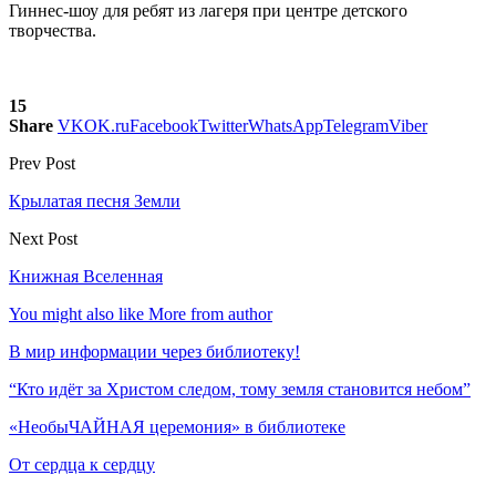
Гиннес-шоу для ребят из лагеря при центре детского
творчества.
15
Share
VK
OK.ru
Facebook
Twitter
WhatsApp
Telegram
Viber
Prev Post
Крылатая песня Земли
Next Post
Книжная Вселенная
You might also like
More from author
В мир информации через библиотеку!
“Кто идёт за Христом следом, тому земля становится небом”
«НеобыЧАЙНАЯ церемония» в библиотеке
От сердца к сердцу