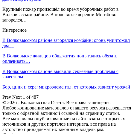
Крупный пожар произошёл во время уборочных работ в
Волковысском районе. В поле возле деревни Мстибово
загорелся…
Интересное
В Волковысском районе загорелся комбайн: огонь уничтожил
два…
В Волковыске жильцов общежития попытались обязать
оплачивать…
В Волковысском районе выявили серьёзные проблемы с
качеством…
Бор, цинк и сера: микроэлементы, от которых зависит урожай
Prev
Next
1 of 487
© 2026 - Волковысская Газета. Все права защищены.
Любое копирование материалов с нашего ресурса разрешается
только с обратной активной ссылкой на страницу статьи.
Все материалы опубликованные на сайте взяты с открытых
источников и других порталов интернета, все права на
авторство принадлежат их законным владельцам.