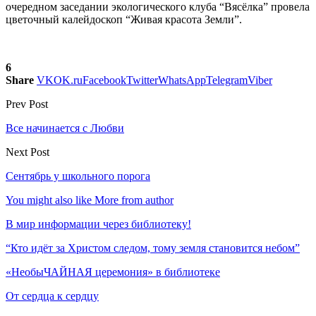
очередном заседании экологического клуба “Вясёлка” провела
цветочный калейдоскоп “Живая красота Земли”.
6
Share
VK
OK.ru
Facebook
Twitter
WhatsApp
Telegram
Viber
Prev Post
Все начинается с Любви
Next Post
Сентябрь у школьного порога
You might also like
More from author
В мир информации через библиотеку!
“Кто идёт за Христом следом, тому земля становится небом”
«НеобыЧАЙНАЯ церемония» в библиотеке
От сердца к сердцу