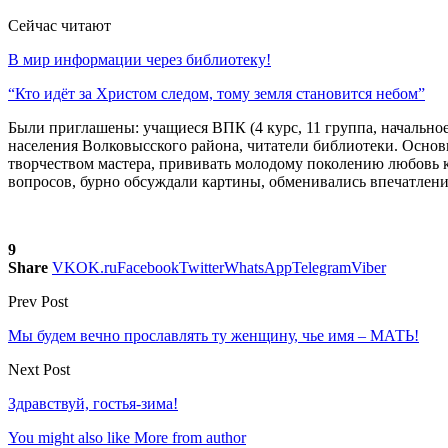
Сейчас читают
В мир информации через библиотеку!
“Кто идёт за Христом следом, тому земля становится небом”
Были приглашены: учащиеся ВПК (4 курс, 11 группа, начально
населения Волковысского района, читатели библиотеки. Основ
творчеством мастера, прививать молодому поколению любовь 
вопросов, бурно обсуждали картины, обменивались впечатлен
9
Share
VK
OK.ru
Facebook
Twitter
WhatsApp
Telegram
Viber
Prev Post
Мы будем вечно прославлять ту женщину, чье имя – МАТЬ!
Next Post
Здравствуй, гостья-зима!
You might also like
More from author