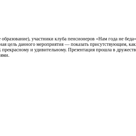
е образование), участники клуба пенсионеров «Нам года не бед
ная цель данного мероприятия — показать присутствующим, каки
к прекрасному и удивительному. Презентация прошла в дружест
иями.