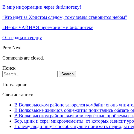
В мир информации через библиотеку!
“Кто идёт за Христом следом, тому земля становится небом”
«НеобыЧАЙНАЯ церемония» в библиотеке
От сердца к сердцу
Prev
Next
Comments are closed.
Поиск
Популярное
Свежие записи
В Волковысском районе загорелся комбайн: огонь уничто
В Волковыске жильцов общежития попытались обязать оп
В Волковысском районе выявили серьёзные проблемы с к
Бор, цинк и сера: микроэлементы, от которых зависит ур
Почему люди ищут способы лучше понимать периоды пе