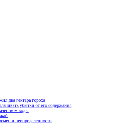
жил два гектара гороха
лачивать убытки от его содержания
ачеством воды
ожай
ремен и неопределенности