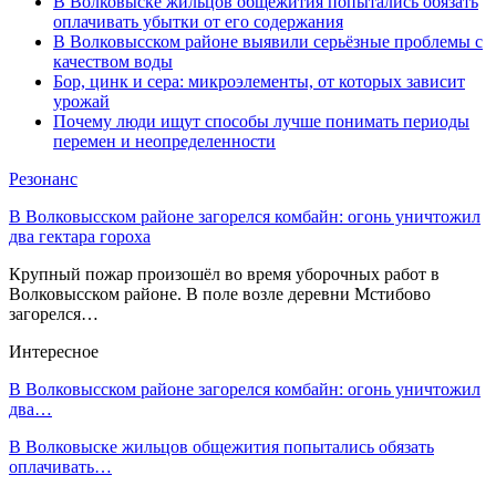
В Волковыске жильцов общежития попытались обязать
оплачивать убытки от его содержания
В Волковысском районе выявили серьёзные проблемы с
качеством воды
Бор, цинк и сера: микроэлементы, от которых зависит
урожай
Почему люди ищут способы лучше понимать периоды
перемен и неопределенности
Резонанс
В Волковысском районе загорелся комбайн: огонь уничтожил
два гектара гороха
Крупный пожар произошёл во время уборочных работ в
Волковысском районе. В поле возле деревни Мстибово
загорелся…
Интересное
В Волковысском районе загорелся комбайн: огонь уничтожил
два…
В Волковыске жильцов общежития попытались обязать
оплачивать…