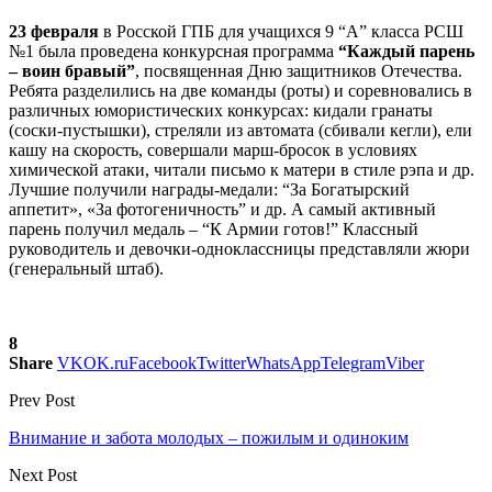
23 февраля
в Росской ГПБ для учащихся 9 “А” класса РСШ
№1 была проведена конкурсная программа
“Каждый парень
– воин бравый”
, посвященная Дню защитников Отечества.
Ребята разделились на две команды (роты) и соревновались в
различных юмористических конкурсах: кидали гранаты
(соски-пустышки), стреляли из автомата (сбивали кегли), ели
кашу на скорость, совершали марш-бросок в условиях
химической атаки, читали письмо к матери в стиле рэпа и др.
Лучшие получили награды-медали: “За Богатырский
аппетит», «За фотогеничность” и др. А самый активный
парень получил медаль – “К Армии готов!” Классный
руководитель и девочки-одноклассницы представляли жюри
(генеральный штаб).
8
Share
VK
OK.ru
Facebook
Twitter
WhatsApp
Telegram
Viber
Prev Post
Внимание и забота молодых – пожилым и одиноким
Next Post