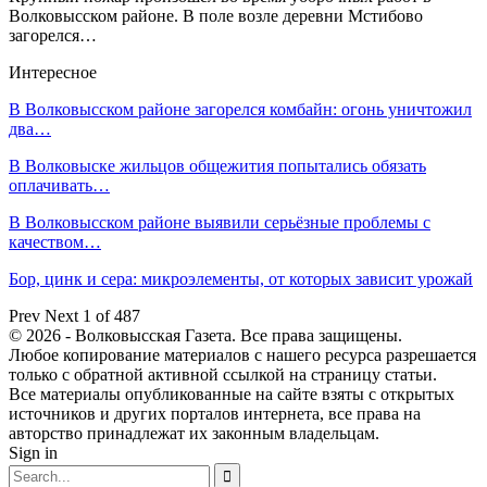
Волковысском районе. В поле возле деревни Мстибово
загорелся…
Интересное
В Волковысском районе загорелся комбайн: огонь уничтожил
два…
В Волковыске жильцов общежития попытались обязать
оплачивать…
В Волковысском районе выявили серьёзные проблемы с
качеством…
Бор, цинк и сера: микроэлементы, от которых зависит урожай
Prev
Next
1 of 487
© 2026 - Волковысская Газета. Все права защищены.
Любое копирование материалов с нашего ресурса разрешается
только с обратной активной ссылкой на страницу статьи.
Все материалы опубликованные на сайте взяты с открытых
источников и других порталов интернета, все права на
авторство принадлежат их законным владельцам.
Sign in