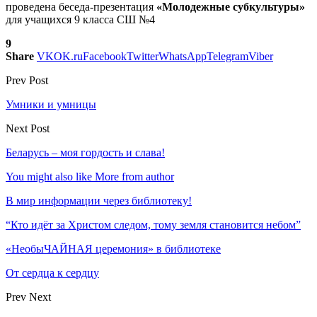
проведена беседа-презентация
«Молодежные субкультуры»
для учащихся 9 класса СШ №4
9
Share
VK
OK.ru
Facebook
Twitter
WhatsApp
Telegram
Viber
Prev Post
Умники и умницы
Next Post
Беларусь – моя гордость и слава!
You might also like
More from author
В мир информации через библиотеку!
“Кто идёт за Христом следом, тому земля становится небом”
«НеобыЧАЙНАЯ церемония» в библиотеке
От сердца к сердцу
Prev
Next