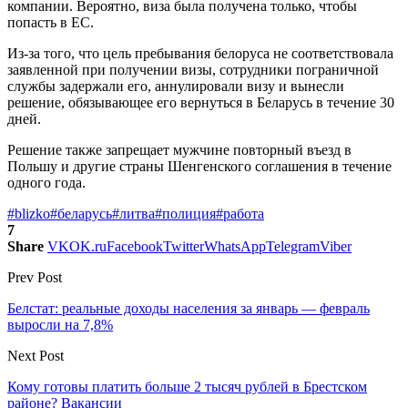
компании. Вероятно, виза была получена только, чтобы
попасть в ЕС.
Из-за того, что цель пребывания белоруса не соответствовала
заявленной при получении визы, сотрудники пограничной
службы задержали его, аннулировали визу и вынесли
решение, обязывающее его вернуться в Беларусь в течение 30
дней.
Решение также запрещает мужчине повторный въезд в
Польшу и другие страны Шенгенского соглашения в течение
одного года.
#blizko
#беларусь
#литва
#полиция
#работа
7
Share
VK
OK.ru
Facebook
Twitter
WhatsApp
Telegram
Viber
Prev Post
Белстат: реальные доходы населения за январь — февраль
выросли на 7,8%
Next Post
Кому готовы платить больше 2 тысяч рублей в Брестском
районе? Вакансии