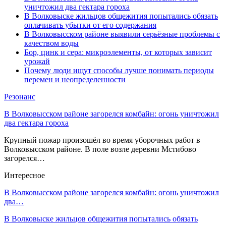
уничтожил два гектара гороха
В Волковыске жильцов общежития попытались обязать
оплачивать убытки от его содержания
В Волковысском районе выявили серьёзные проблемы с
качеством воды
Бор, цинк и сера: микроэлементы, от которых зависит
урожай
Почему люди ищут способы лучше понимать периоды
перемен и неопределенности
Резонанс
В Волковысском районе загорелся комбайн: огонь уничтожил
два гектара гороха
Крупный пожар произошёл во время уборочных работ в
Волковысском районе. В поле возле деревни Мстибово
загорелся…
Интересное
В Волковысском районе загорелся комбайн: огонь уничтожил
два…
В Волковыске жильцов общежития попытались обязать