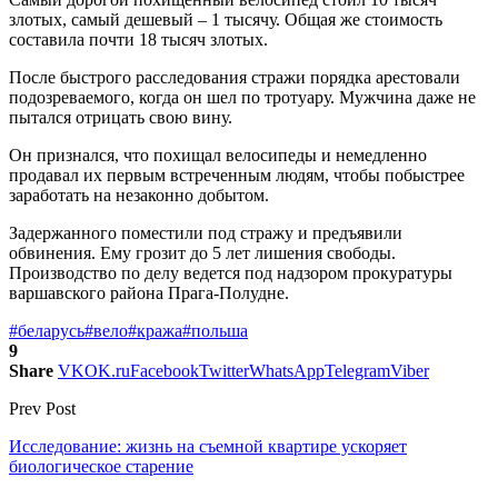
злотых, самый дешевый – 1 тысячу. Общая же стоимость
составила почти 18 тысяч злотых.
После быстрого расследования стражи порядка арестовали
подозреваемого, когда он шел по тротуару. Мужчина даже не
пытался отрицать свою вину.
Он признался, что похищал велосипеды и немедленно
продавал их первым встреченным людям, чтобы побыстрее
заработать на незаконно добытом.
Задержанного поместили под стражу и предъявили
обвинения. Ему грозит до 5 лет лишения свободы.
Производство по делу ведется под надзором прокуратуры
варшавского района Прага-Полудне.
#беларусь
#вело
#кража
#польша
9
Share
VK
OK.ru
Facebook
Twitter
WhatsApp
Telegram
Viber
Prev Post
Исследование: жизнь на съемной квартире ускоряет
биологическое старение