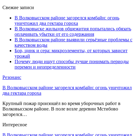
Свежие записи
В Волковысском районе загорелся комбайн: огонь
уничтожил два гектара гороха
В Волковыске жильцов общежития попытались обязать
оплачивать убытки от его содержания
В Волковысском районе выявили серьёзные проблемы с
качеством воды
Бор, цинк и сера: микроэлементы, от которых зависит
урожай
Почему люди ищут способы лучше понимать периоды
перемен и неопределенности
Резонанс
В Волковысском районе загорелся комбайн: огонь уничтожил
два гектара гороха
Крупный пожар произошёл во время уборочных работ в
Волковысском районе. В поле возле деревни Мстибово
загорелся…
Интересное
В Волковысском районе загорелся комбайн: огонь уничтожил