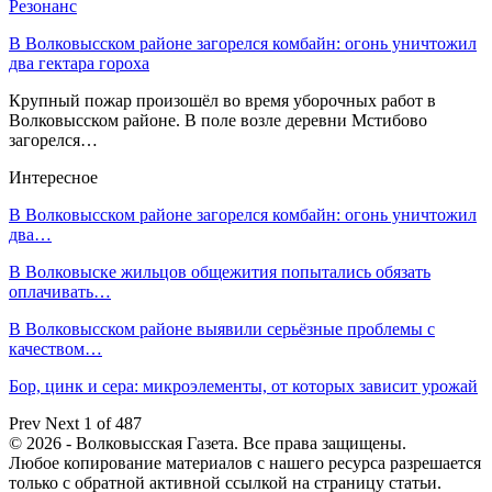
Резонанс
В Волковысском районе загорелся комбайн: огонь уничтожил
два гектара гороха
Крупный пожар произошёл во время уборочных работ в
Волковысском районе. В поле возле деревни Мстибово
загорелся…
Интересное
В Волковысском районе загорелся комбайн: огонь уничтожил
два…
В Волковыске жильцов общежития попытались обязать
оплачивать…
В Волковысском районе выявили серьёзные проблемы с
качеством…
Бор, цинк и сера: микроэлементы, от которых зависит урожай
Prev
Next
1 of 487
© 2026 - Волковысская Газета. Все права защищены.
Любое копирование материалов с нашего ресурса разрешается
только с обратной активной ссылкой на страницу статьи.