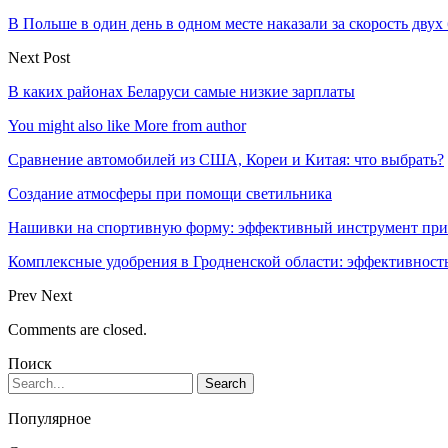
В Польше в один день в одном месте наказали за скорость двух
Next Post
В каких районах Беларуси самые низкие зарплаты
You might also like
More from author
Сравнение автомобилей из США, Кореи и Китая: что выбрать?
Создание атмосферы при помощи светильника
Нашивки на спортивную форму: эффективный инструмент при
Комплексные удобрения в Гродненской области: эффективность
Prev
Next
Comments are closed.
Поиск
Популярное