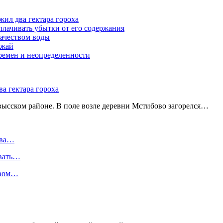
жил два гектара гороха
лачивать убытки от его содержания
ачеством воды
ожай
ремен и неопределенности
а гектара гороха
ысском районе. В поле возле деревни Мстибово загорелся…
два…
ивать…
твом…