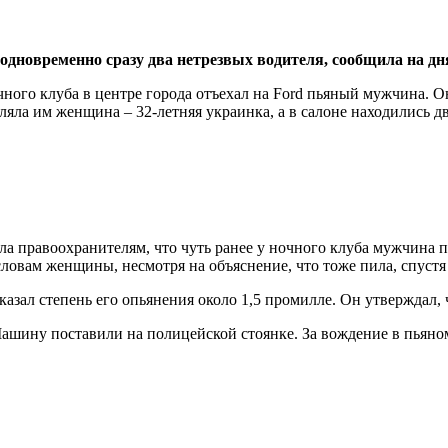
одновременно сразу два нетрезвых водителя, сообщила на дн
чного клуба в центре города отъехал на Ford пьяный мужчина. Он
вляла им женщина – 32-летняя украинка, а в салоне находились 
ла правоохранителям, что чуть ранее у ночного клуба мужчина 
словам женщины, несмотря на объяснение, что тоже пила, спустя 
зал степень его опьянения около 1,5 промилле. Он утверждал, чт
ашину поставили на полицейской стоянке. За вождение в пьяном