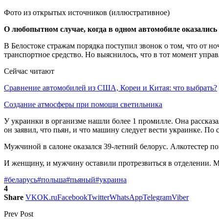
Фото из открытых источников (иллюстративное)
О любопытном случае, когда в одном автомобиле оказались 
В Белостоке стражам порядка поступил звонок о том, что от но
транспортное средство. Но выяснилось, что в тот момент упра
Сейчас читают
Сравнение автомобилей из США, Кореи и Китая: что выбрать?
Создание атмосферы при помощи светильника
У украинки в организме нашли более 1 промилле. Она рассказа
он заявил, что пьян, и что машину следует вести украинке. По 
Мужчиной в салоне оказался 39-летний белорус. Алкотестер пока
И женщину, и мужчину оставили протрезвиться в отделении. М
#беларусь
#польша
#пьяный
#украина
4
Share
VK
OK.ru
Facebook
Twitter
WhatsApp
Telegram
Viber
Prev Post