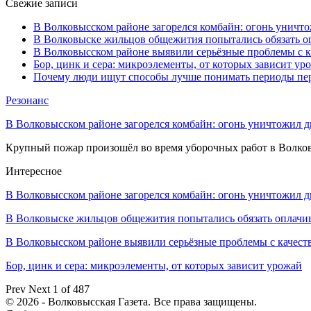
Свежие записи
В Волковысском районе загорелся комбайн: огонь уничто
В Волковыске жильцов общежития попытались обязать оп
В Волковысском районе выявили серьёзные проблемы с к
Бор, цинк и сера: микроэлементы, от которых зависит ур
Почему люди ищут способы лучше понимать периоды пе
Резонанс
В Волковысском районе загорелся комбайн: огонь уничтожил дв
Крупный пожар произошёл во время уборочных работ в Волков
Интересное
В Волковысском районе загорелся комбайн: огонь уничтожил 
В Волковыске жильцов общежития попытались обязать оплач
В Волковысском районе выявили серьёзные проблемы с качес
Бор, цинк и сера: микроэлементы, от которых зависит урожай
Prev
Next
1 of 487
© 2026 - Волковысская Газета. Все права защищены.