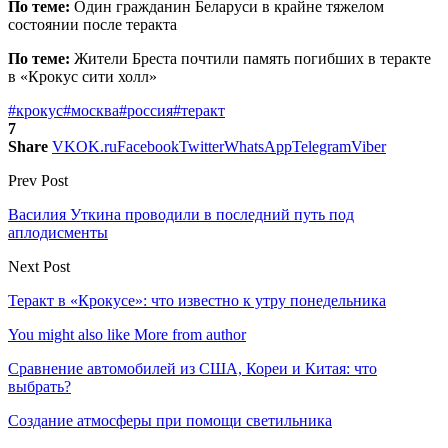
По теме:
Один гражданин Беларуси в крайне тяжелом
состоянии после теракта
По теме:
Жители Бреста почтили память погибших в теракте
в «Крокус сити холл»
#крокус
#москва
#россия
#теракт
7
Share
VK
OK.ru
Facebook
Twitter
WhatsApp
Telegram
Viber
Prev Post
Василия Уткина проводили в последний путь под
аплодисменты
Next Post
Теракт в «Крокусе»: что известно к утру понедельника
You might also like
More from author
Сравнение автомобилей из США, Кореи и Китая: что
выбрать?
Создание атмосферы при помощи светильника