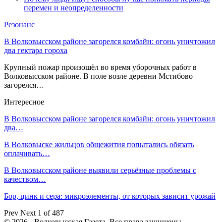
перемен и неопределенности
Резонанс
В Волковысском районе загорелся комбайн: огонь уничтожил
два гектара гороха
Крупный пожар произошёл во время уборочных работ в
Волковысском районе. В поле возле деревни Мстибово
загорелся…
Интересное
В Волковысском районе загорелся комбайн: огонь уничтожил
два…
В Волковыске жильцов общежития попытались обязать
оплачивать…
В Волковысском районе выявили серьёзные проблемы с
качеством…
Бор, цинк и сера: микроэлементы, от которых зависит урожай
Prev
Next
1 of 487
© 2026 - Волковысская Газета. Все права защищены.