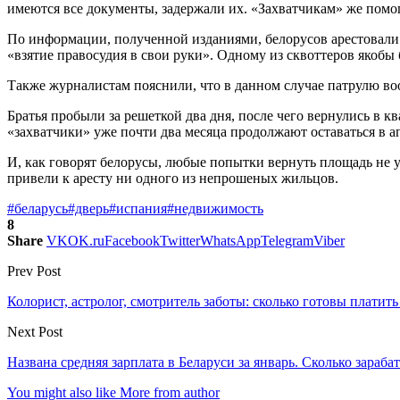
имеются все документы, задержали их. «Захватчикам» же помог
По информации, полученной изданиями, белорусов арестовали з
«взятие правосудия в свои руки». Одному из сквоттеров якобы 
Также журналистам пояснили, что в данном случае патрулю воо
Братья пробыли за решеткой два дня, после чего вернулись в к
«захватчики» уже почти два месяца продолжают оставаться в а
И, как говорят белорусы, любые попытки вернуть площадь не 
привели к аресту ни одного из непрошеных жильцов.
#беларусь
#дверь
#испания
#недвижимость
8
Share
VK
OK.ru
Facebook
Twitter
WhatsApp
Telegram
Viber
Prev Post
Колорист, астролог, смотритель заботы: сколько готовы плати
Next Post
Названа средняя зарплата в Беларуси за январь. Сколько зараба
You might also like
More from author