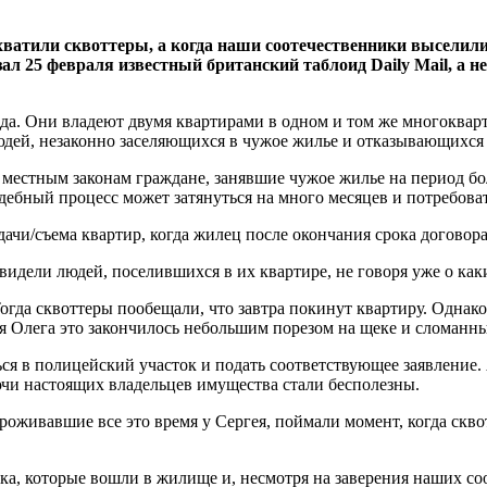
хватили сквоттеры, а когда наши соотечественники выселили
л 25 февраля известный британский таблоид Daily Mail, а не
ода. Они владеют двумя квартирами в одном и том же многоквар
людей, незаконно заселяющихся в чужое жилье и отказывающихся 
по местным законам граждане, занявшие чужое жилье на период 
удебный процесс может затянуться на много месяцев и потребова
ачи/съема квартир, когда жилец после окончания срока договора
 видели людей, поселившихся в их квартире, не говоря уже о ка
огда сквоттеры пообещали, что завтра покинут квартиру. Однако
я Олега это закончилось небольшим порезом на щеке и сломанн
ься в полицейский участок и подать соответствующее заявлени
чи настоящих владельцев имущества стали бесполезны.
роживавшие все это время у Сергея, поймали момент, когда скво
дка, которые вошли в жилище и, несмотря на заверения наших со