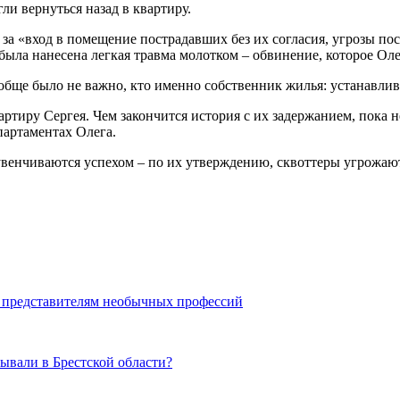
ли вернуться назад в квартиру.
а «вход в помещение пострадавших без их согласия, угрозы пос
была нанесена легкая травма молотком – обвинение, которое Оле
бще было не важно, кто именно собственник жилья: устанавливат
вартиру Сергея. Чем закончится история с их задержанием, пока
партаментах Олега.
увенчиваются успехом – по их утверждению, сквоттеры угрожаю
ть представителям необычных профессий
тывали в Брестской области?