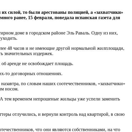
 их силой, то были арестованы полицией, а «захватчики»
много ранее, 15 февраля, поведала испанская газета для
тирном доме в городском районе Эль Раваль. Одну из них,
уходить.
более 48 часов и не имеющие другой нормальной жилплощади,
ть значительных издержек.
 об аренде не освобождает площадь.
ких-то договорных отношениях.
 назавтра, по словам наших соотечественников, «захватчики»
ым носом.
е. А тем временем непрошеные жильцы уже успели заменить
ттеры отлучились, и вернули контроль над квартирой, в свою
отечественников, что они являются собственниками, на что