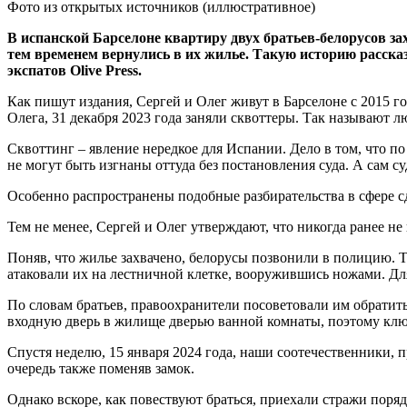
Фото из открытых источников (иллюстративное)
В испанской Барселоне квартиру двух братьев-белорусов за
тем временем вернулись в их жилье. Такую историю рассказа
экспатов Olive Press.
Как пишут издания, Сергей и Олег живут в Барселоне с 2015 г
Олега, 31 декабря 2023 года заняли сквоттеры. Так называют 
Сквоттинг – явление нередкое для Испании. Дело в том, что 
не могут быть изгнаны оттуда без постановления суда. А сам с
Особенно распространены подобные разбирательства в сфере сд
Тем не менее, Сергей и Олег утверждают, что никогда ранее не
Поняв, что жилье захвачено, белорусы позвонили в полицию. Т
атаковали их на лестничной клетке, вооружившись ножами. Дл
По словам братьев, правоохранители посоветовали им обратит
входную дверь в жилище дверью ванной комнаты, поэтому клю
Спустя неделю, 15 января 2024 года, наши соотечественники, п
очередь также поменяв замок.
Однако вскоре, как повествуют браться, приехали стражи поря