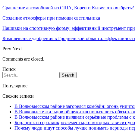
Сравнение автомобилей из США, Кореи и Китая: что выбрать?
Создание атмосферы при помощи светильника
Нашивки на спортивную форму: эффективный инструмент при
Комплексные удобрения в Гродненской области: эффективность
Prev
Next
Comments are closed.
Поиск
Популярное
Свежие записи
В Волковысском районе загорелся комбайн: огонь уничто
В Волковыске жильцов общежития попытались обязать оп
В Волковысском районе выявили серьёзные проблемы с к
Бор, цинк и сера: микроэлементы, от которых зависит ур
Почему люди ищут способы лучше понимать периоды пе