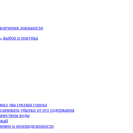
влечения лояльности
, выбор и покупка
жил два гектара гороха
лачивать убытки от его содержания
ачеством воды
ожай
ремен и неопределенности