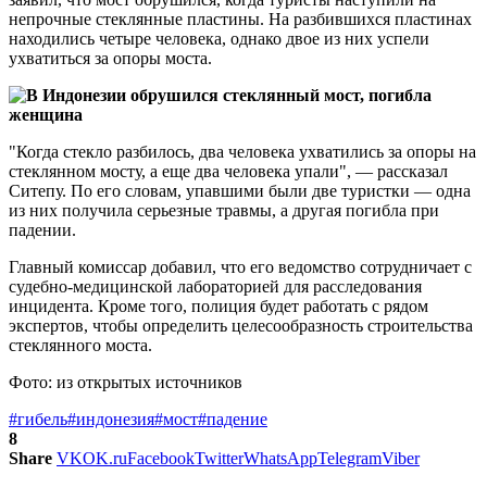
непрочные стеклянные пластины. На разбившихся пластинах
находились четыре человека, однако двое из них успели
ухватиться за опоры моста.
"Когда стекло разбилось, два человека ухватились за опоры на
стеклянном мосту, а еще два человека упали", — рассказал
Ситепу. По его словам, упавшими были две туристки — одна
из них получила серьезные травмы, а другая погибла при
падении.
Главный комиссар добавил, что его ведомство сотрудничает с
судебно-медицинской лабораторией для расследования
инцидента. Кроме того, полиция будет работать с рядом
экспертов, чтобы определить целесообразность строительства
стеклянного моста.
Фото: из открытых источников
#гибель
#индонезия
#мост
#падение
8
Share
VK
OK.ru
Facebook
Twitter
WhatsApp
Telegram
Viber