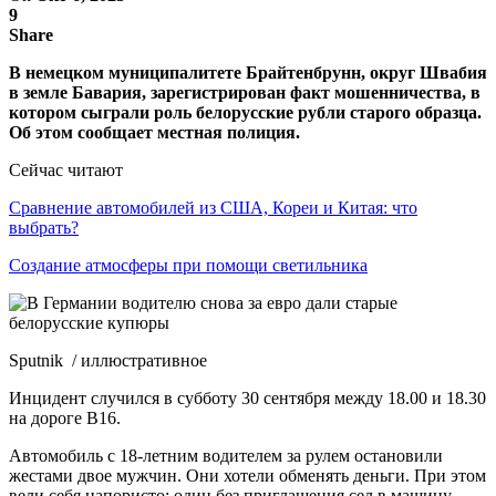
9
Share
В немецком муниципалитете Брайтенбрунн, округ Швабия
в земле Бавария, зарегистрирован факт мошенничества, в
котором сыграли роль белорусские рубли старого образца.
Об этом сообщает местная полиция.
Сейчас читают
Сравнение автомобилей из США, Кореи и Китая: что
выбрать?
Создание атмосферы при помощи светильника
Sputnik / иллюстративное
Инцидент случился в субботу 30 сентября между 18.00 и 18.30
на дороге B16.
Автомобиль с 18-летним водителем за рулем остановили
жестами двое мужчин. Они хотели обменять деньги. При этом
вели себя напористо: один без приглашения сел в машину