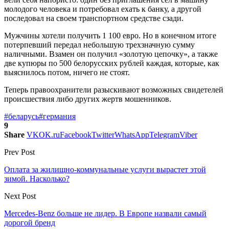
молодого человека и потребовал ехать к банку, а другой
последовал на своем транспортном средстве сзади.
Мужчины хотели получить 1 100 евро. Но в конечном итоге
потерпевший передал небольшую трехзначную сумму
наличными. Взамен он получил «золотую цепочку», а также
две купюры по 500 белорусских рублей каждая, которые, как
выяснилось потом, ничего не стоят.
Теперь правоохранители разыскивают возможных свидетелей
происшествия либо других жертв мошенников.
#беларусь
#германия
9
Share
VK
OK.ru
Facebook
Twitter
WhatsApp
Telegram
Viber
Prev Post
Оплата за жилищно-коммунальные услуги вырастет этой
зимой. Насколько?
Next Post
Mercedes-Benz больше не лидер. В Европе назвали самый
дорогой бренд