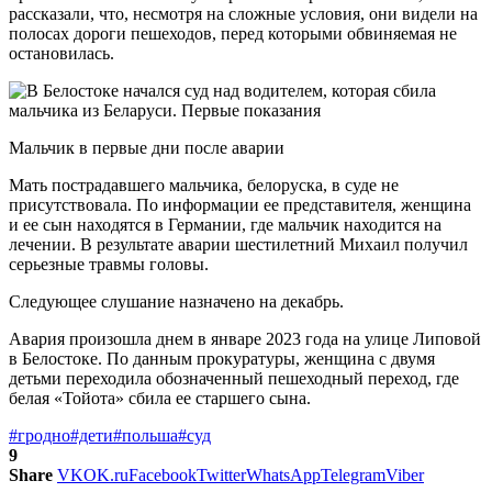
рассказали, что, несмотря на сложные условия, они видели на
полосах дороги пешеходов, перед которыми обвиняемая не
остановилась.
Мальчик в первые дни после аварии
Мать пострадавшего мальчика, белоруска, в суде не
присутствовала. По информации ее представителя, женщина
и ее сын находятся в Германии, где мальчик находится на
лечении. В результате аварии шестилетний Михаил получил
серьезные травмы головы.
Следующее слушание назначено на декабрь.
Авария произошла днем ​​в январе 2023 года на улице Липовой
в Белостоке. По данным прокуратуры, женщина с двумя
детьми переходила обозначенный пешеходный переход, где
белая «Тойота» сбила ее старшего сына.
#гродно
#дети
#польша
#суд
9
Share
VK
OK.ru
Facebook
Twitter
WhatsApp
Telegram
Viber