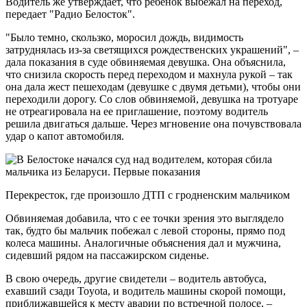
Водитель же утверждает, что ребенок выбежал на переход,
передает "Радио Белосток".
"Было темно, скользко, моросил дождь, видимость
затруднялась из-за светящихся рождественских украшений", –
дала показания в суде обвиняемая девушка. Она объяснила,
что снизила скорость перед переходом и махнула рукой – так
она дала жест пешеходам (девушке с двумя детьми), чтобы они
переходили дорогу. Со слов обвиняемой, девушка на тротуаре
не отреагировала на ее приглашение, поэтому водитель
решила двигаться дальше. Через мгновение она почувствовала
удар о капот автомобиля.
Перекресток, где произошло ДТП с гродненским мальчиком
Обвиняемая добавила, что с ее точки зрения это выглядело
так, будто бы мальчик побежал с левой стороны, прямо под
колеса машины. Аналогичные объяснения дал и мужчина,
сидевший рядом на пассажирском сиденье.
В свою очередь, другие свидетели – водитель автобуса,
ехавший сзади Toyota, и водитель машины скорой помощи,
приближавшейся к месту аварии по встречной полосе, –