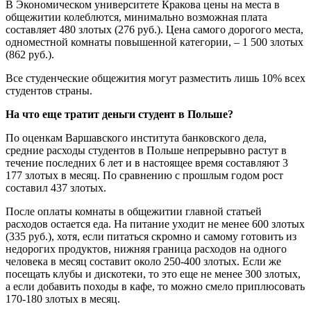
В Экономическом университете Кракова цены на места в
общежитии колеблются, минимально возможная плата
составляет 480 злотых (276 руб.). Цена самого дорогого места,
одноместной комнаты повышенной категории, – 1 500 злотых
(862 руб.).
Все студенческие общежития могут разместить лишь 10% всех
студентов страны.
На что еще тратит деньги студент в Польше?
По оценкам Варшавского института банковского дела,
средние расходы студентов в Польше непрерывно растут в
течение последних 6 лет и в настоящее время составляют 3
177 злотых в месяц. По сравнению с прошлым годом рост
составил 437 злотых.
После оплаты комнаты в общежитии главной статьей
расходов остается еда. На питание уходит не менее 600 злотых
(335 руб.), хотя, если питаться скромно и самому готовить из
недорогих продуктов, нижняя граница расходов на одного
человека в месяц составит около 250-400 злотых. Если же
посещать клубы и дискотеки, то это еще не менее 300 злотых,
а если добавить походы в кафе, то можно смело приплюсовать
170-180 злотых в месяц.