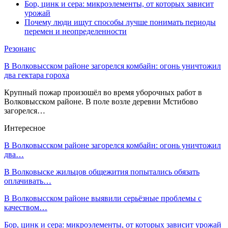
Бор, цинк и сера: микроэлементы, от которых зависит
урожай
Почему люди ищут способы лучше понимать периоды
перемен и неопределенности
Резонанс
В Волковысском районе загорелся комбайн: огонь уничтожил
два гектара гороха
Крупный пожар произошёл во время уборочных работ в
Волковысском районе. В поле возле деревни Мстибово
загорелся…
Интересное
В Волковысском районе загорелся комбайн: огонь уничтожил
два…
В Волковыске жильцов общежития попытались обязать
оплачивать…
В Волковысском районе выявили серьёзные проблемы с
качеством…
Бор, цинк и сера: микроэлементы, от которых зависит урожай