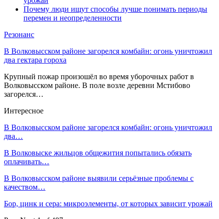
урожай
Почему люди ищут способы лучше понимать периоды
перемен и неопределенности
Резонанс
В Волковысском районе загорелся комбайн: огонь уничтожил
два гектара гороха
Крупный пожар произошёл во время уборочных работ в
Волковысском районе. В поле возле деревни Мстибово
загорелся…
Интересное
В Волковысском районе загорелся комбайн: огонь уничтожил
два…
В Волковыске жильцов общежития попытались обязать
оплачивать…
В Волковысском районе выявили серьёзные проблемы с
качеством…
Бор, цинк и сера: микроэлементы, от которых зависит урожай