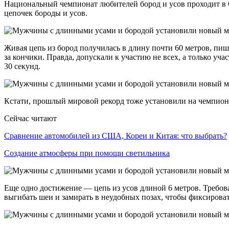
Национальный чемпионат любителей бород и усов проходит в С
цепочек бороды и усов.
Живая цепь из бород получилась в длину почти 60 метров, пише
за кончики. Правда, допускали к участию не всех, а только уч
30 секунд.
Кстати, прошлый мировой рекорд тоже установили на чемпионат
Сейчас читают
Сравнение автомобилей из США, Кореи и Китая: что выбрать?
Создание атмосферы при помощи светильника
Еще одно достижение — цепь из усов длиной 6 метров. Требова
выгибать шеи и замирать в неудобных позах, чтобы фиксирова