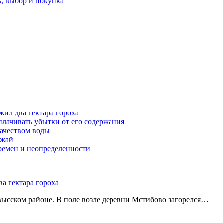
, выбор и покупка
жил два гектара гороха
лачивать убытки от его содержания
ачеством воды
ожай
ремен и неопределенности
а гектара гороха
ысском районе. В поле возле деревни Мстибово загорелся…