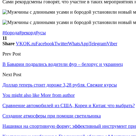
Сами рекордсмены говорят, что участие в таких мероприятиях 
#борода
#рекорд
#усы
11
Share
VK
OK.ru
Facebook
Twitter
WhatsApp
Telegram
Viber
Prev Post
В Баварии подрались водители фур – белорус и украинец
Next Post
Доллар теперь стоит дороже 3,28 рубля. Свежие курсы
You might also like
More from author
Сравнение автомобилей из США, Кореи и Китая: что выбрать?
Создание атмосферы при помощи светильника
Нашивки на спортивную форму: эффективный инструмент при