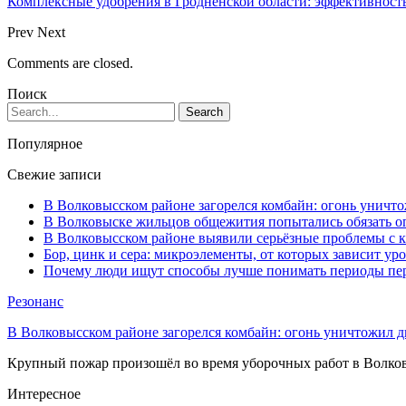
Комплексные удобрения в Гродненской области: эффективность
Prev
Next
Comments are closed.
Поиск
Популярное
Свежие записи
В Волковысском районе загорелся комбайн: огонь уничто
В Волковыске жильцов общежития попытались обязать оп
В Волковысском районе выявили серьёзные проблемы с к
Бор, цинк и сера: микроэлементы, от которых зависит ур
Почему люди ищут способы лучше понимать периоды пе
Резонанс
В Волковысском районе загорелся комбайн: огонь уничтожил дв
Крупный пожар произошёл во время уборочных работ в Волков
Интересное