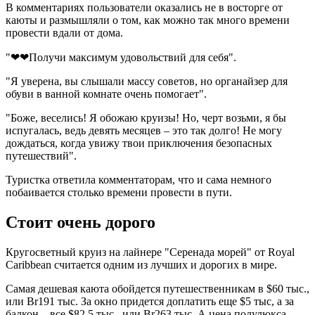
В комментариях пользователи оказались не в восторге от
каюты и размышляли о том, как можно так много времени
провести вдали от дома.
"❤❤Получи максимум удовольствий для себя".
"Я уверена, вы слышали массу советов, но органайзер для
обуви в ванной комнате очень помогает".
"Боже, веселись! Я обожаю круизы! Но, черт возьми, я бы
испугалась, ведь девять месяцев – это так долго! Не могу
дождаться, когда увижу твои приключения безопасных
путешествий".
Туристка ответила комментаторам, что и сама немного
побаивается столько времени провести в пути.
Стоит очень дорого
Кругосветный круиз на лайнере "Серенада морей" от Royal
Caribbean считается одним из лучших и дорогих в мире.
Самая дешевая каюта обойдется путешественникам в $60 тыс.,
или Br191 тыс. За окно придется доплатить еще $5 тыс, а за
балкон – все $82,5 тыс., или Br263 тыс. А цена полулюкса