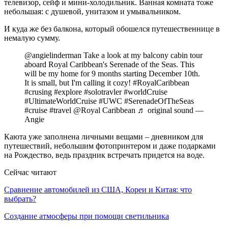
телевизор, сейф и мини-холодильник. Ванная комната тоже
небольшая: с душевой, унитазом и умывальником.
И куда же без балкона, который обошелся путешественнице в
немалую сумму.
@angielinderman Take a look at my balcony cabin tour
aboard Royal Caribbean's Serenade of the Seas. This
will be my home for 9 months starting December 10th.
It is small, but I'm calling it cozy! #RoyalCaribbean
#crusing #explore #solotravler #worldCruise
#UltimateWorldCruise #UWC #SerenadeOfTheSeas
#cruise #travel @Royal Caribbean ♬ original sound —
Angie
Каюта уже заполнена личными вещами – дневником для
путешествий, небольшим фотопринтером и даже подарками
на Рождество, ведь праздник встречать придется на воде.
Сейчас читают
Сравнение автомобилей из США, Кореи и Китая: что
выбрать?
Создание атмосферы при помощи светильника