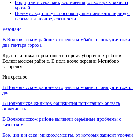
Бор, цинк и сера: микроэлементы, от которых зависит
урожай
Почему люди ищут способы лучше понимать периоды
перемен и неопределенности
Резонанс
В Волковысском районе загорелся комбайн: огонь уничтожил
два гектара гороха
Крупный пожар произошёл во время уборочных работ в
Волковысском районе. В поле возле деревни Мстибово
загорелся…
Интересное
В Волковысском районе загорелся комбайн: огонь уничтожил
два…
В Волковыске жильцов общежития попытались обязать
оплачивать…
В Волковысском районе выявили серьёзные проблемы с
качеством…
Бор, цинк и сера: микроэлементы, от которых зависит урожай