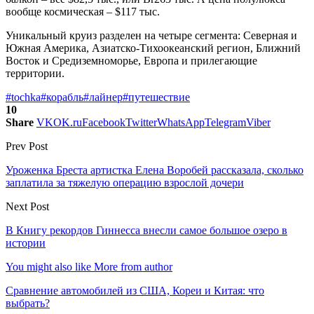
вообще космическая – $117 тыс.
Уникальный круиз разделен на четыре сегмента: Северная и
Южная Америка, Азиатско-Тихоокеанский регион, Ближний
Восток и Средиземноморье, Европа и прилегающие
территории.
#tochka
#корабль
#лайнер
#путешествие
10
Share
VK
OK.ru
Facebook
Twitter
WhatsApp
Telegram
Viber
Prev Post
Уроженка Бреста артистка Елена Воробей рассказала, сколько
заплатила за тяжелую операцию взрослой дочери
Next Post
В Книгу рекордов Гиннесса внесли самое большое озеро в
истории
You might also like
More from author
Сравнение автомобилей из США, Кореи и Китая: что
выбрать?