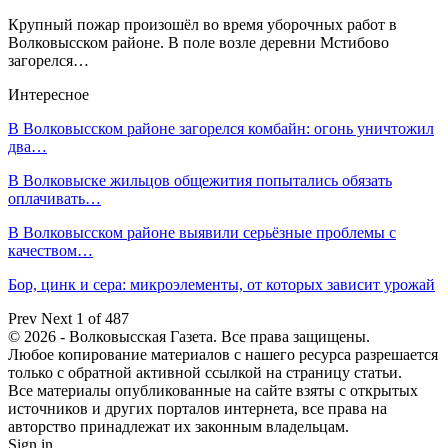
Крупный пожар произошёл во время уборочных работ в
Волковысском районе. В поле возле деревни Мстибово
загорелся…
Интересное
В Волковысском районе загорелся комбайн: огонь уничтожил
два…
В Волковыске жильцов общежития попытались обязать
оплачивать…
В Волковысском районе выявили серьёзные проблемы с
качеством…
Бор, цинк и сера: микроэлементы, от которых зависит урожай
Prev
Next
1 of 487
© 2026 - Волковысская Газета. Все права защищены.
Любое копирование материалов с нашего ресурса разрешается
только с обратной активной ссылкой на страницу статьи.
Все материалы опубликованные на сайте взяты с открытых
источников и других порталов интернета, все права на
авторство принадлежат их законным владельцам.
Sign in