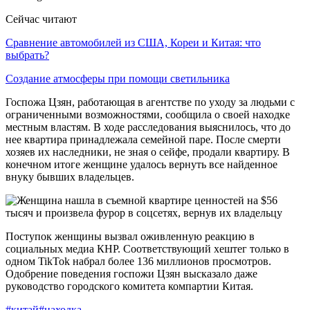
Сейчас читают
Сравнение автомобилей из США, Кореи и Китая: что
выбрать?
Создание атмосферы при помощи светильника
Госпожа Цзян, работающая в агентстве по уходу за людьми с
ограниченными возможностями, сообщила о своей находке
местным властям. В ходе расследования выяснилось, что до
нее квартира принадлежала семейной паре. После смерти
хозяев их наследники, не зная о сейфе, продали квартиру. В
конечном итоге женщине удалось вернуть все найденное
внуку бывших владельцев.
Поступок женщины вызвал оживленную реакцию в
социальных медиа КНР. Соответствующий хештег только в
одном TikTok набрал более 136 миллионов просмотров.
Одобрение поведения госпожи Цзян высказало даже
руководство городского комитета компартии Китая.
#китай
#находка