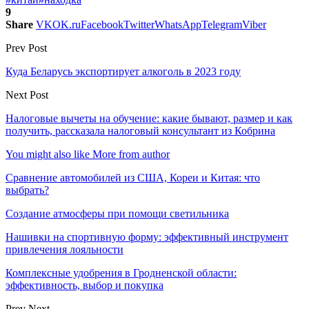
9
Share
VK
OK.ru
Facebook
Twitter
WhatsApp
Telegram
Viber
Prev Post
Куда Беларусь экспортирует алкоголь в 2023 году
Next Post
Налоговые вычеты на обучение: какие бывают, размер и как
получить, рассказала налоговый консультант из Кобрина
You might also like
More from author
Сравнение автомобилей из США, Кореи и Китая: что
выбрать?
Создание атмосферы при помощи светильника
Нашивки на спортивную форму: эффективный инструмент
привлечения лояльности
Комплексные удобрения в Гродненской области:
эффективность, выбор и покупка
Prev
Next