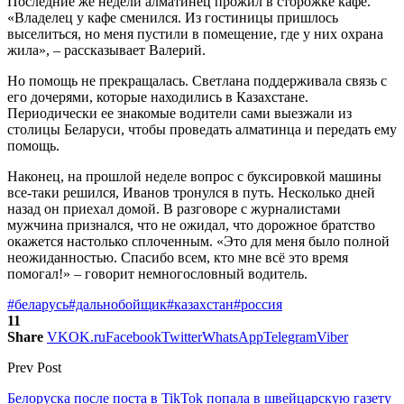
Последние же недели алматинец прожил в сторожке кафе.
«Владелец у кафе сменился. Из гостиницы пришлось
выселиться, но меня пустили в помещение, где у них охрана
жила», – рассказывает Валерий.
Но помощь не прекращалась. Светлана поддерживала связь с
его дочерями, которые находились в Казахстане.
Периодически ее знакомые водители сами выезжали из
столицы Беларуси, чтобы проведать алматинца и передать ему
помощь.
Наконец, на прошлой неделе вопрос с буксировкой машины
все-таки решился, Иванов тронулся в путь. Несколько дней
назад он приехал домой. В разговоре с журналистами
мужчина признался, что не ожидал, что дорожное братство
окажется настолько сплоченным. «Это для меня было полной
неожиданностью. Спасибо всем, кто мне всё это время
помогал!» – говорит немногословный водитель.
#беларусь
#дальнобойщик
#казахстан
#россия
11
Share
VK
OK.ru
Facebook
Twitter
WhatsApp
Telegram
Viber
Prev Post
Белоруска после поста в TikTok попала в швейцарскую газету