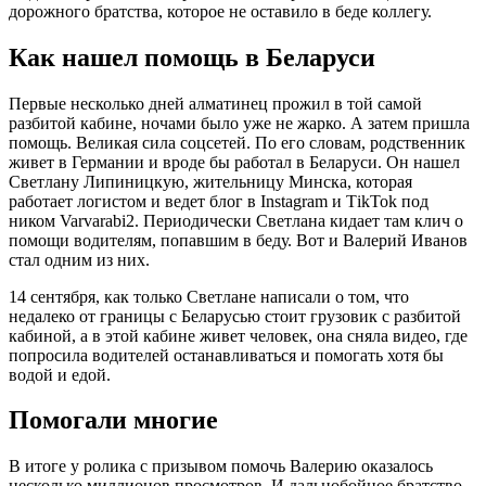
дорожного братства, которое не оставило в беде коллегу.
Как нашел помощь в Беларуси
Первые несколько дней алматинец прожил в той самой
разбитой кабине, ночами было уже не жарко. А затем пришла
помощь. Великая сила соцсетей. По его словам, родственник
живет в Германии и вроде бы работал в Беларуси. Он нашел
Светлану Липиницкую, жительницу Минска, которая
работает логистом и ведет блог в Instagram и ТikTok под
ником Varvarabi2. Периодически Светлана кидает там клич о
помощи водителям, попавшим в беду. Вот и Валерий Иванов
стал одним из них.
14 сентября, как только Светлане написали о том, что
недалеко от границы с Беларусью стоит грузовик с разбитой
кабиной, а в этой кабине живет человек, она сняла видео, где
попросила водителей останавливаться и помогать хотя бы
водой и едой.
Помогали многие
В итоге у ролика с призывом помочь Валерию оказалось
несколько миллионов просмотров. И дальнобойное братство