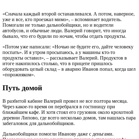
«Сначала каждый второй останавливался. А потом, наверное,
уже и все, кто проезжал мимо», – вспоминает водитель.
Помогали не только дальнобойщики, но и водители
автобусов, и обычные люди. Валерий говорит, что иногда
бывало, что его будили по ночам, чтобы отдать продукты.
«Потом уже написали: «Ночью не будите его, дайте человеку
поспать». И я утром просыпаюсь, а у машины кто-то
продукты оставил», – рассказывает Валерий. Продуктов в
итоге накопилось столько, что в прицепе пришлось
оборудовать целый склад – в аварию Иванов попал, когда шел
«порожняком».
Путь домой
В разбитой кабине Валерий провел не все полтора месяца.
Через какое-то время он перебрался в гостиницу при
ближайшем кафе. И хотя стоял его грузовик около крохотной
деревни Липово, где всего несколько домов, там нашлась пара
забегаловок для дальнобойщиков.
Дальнобойщики помогли Иванову даже с деньгами.