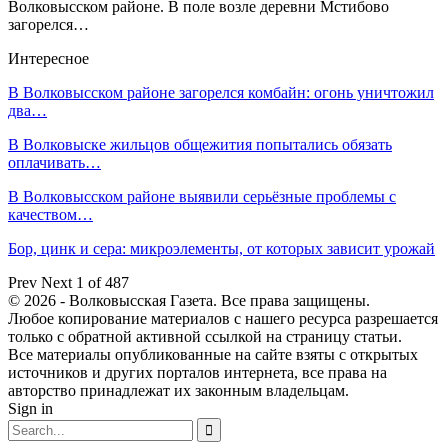
Волковысском районе. В поле возле деревни Мстибово
загорелся…
Интересное
В Волковысском районе загорелся комбайн: огонь уничтожил
два…
В Волковыске жильцов общежития попытались обязать
оплачивать…
В Волковысском районе выявили серьёзные проблемы с
качеством…
Бор, цинк и сера: микроэлементы, от которых зависит урожай
Prev
Next
1 of 487
© 2026 - Волковысская Газета. Все права защищены.
Любое копирование материалов с нашего ресурса разрешается
только с обратной активной ссылкой на страницу статьи.
Все материалы опубликованные на сайте взяты с открытых
источников и других порталов интернета, все права на
авторство принадлежат их законным владельцам.
Sign in