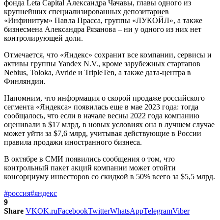
фонда Leta Capital Александра Чачавы, главы одного из
крупнейших специализированных депозитариев
«Инфинитум» Павла Прасса, группы «ЛУКОЙЛ», а также
бизнесмена Александра Рязанова – ни у одного из них нет
контролирующей доли.
Отмечается, что «Яндекс» сохранит все компании, сервисы и
активы группы Yandex N.V., кроме зарубежных стартапов
Nebius, Toloka, Avride и TripleTen, а также дата-центра в
Финляндии.
Напомним, что информация о скорой продаже российского
сегмента «Яндекса» появилась еще в мае 2023 года: тогда
сообщалось, что если в начале весны 2022 года компанию
оценивали в $17 млрд, в новых условиях она в лучшем случае
может уйти за $7,6 млрд, учитывая действующие в России
правила продажи иностранного бизнеса.
В октябре в СМИ появились сообщения о том, что
контрольный пакет акций компании может отойти
консорциуму инвесторов со скидкой в 50% всего за $5,5 млрд.
#россия
#яндекс
9
Share
VK
OK.ru
Facebook
Twitter
WhatsApp
Telegram
Viber