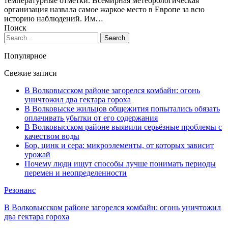
температурные отметки. Всемирная метеорологическая
организация назвала самое жаркое место в Европе за всю
историю наблюдений. Им…
Поиск
Популярное
Свежие записи
В Волковысском районе загорелся комбайн: огонь
уничтожил два гектара гороха
В Волковыске жильцов общежития попытались обязать
оплачивать убытки от его содержания
В Волковысском районе выявили серьёзные проблемы с
качеством воды
Бор, цинк и сера: микроэлементы, от которых зависит
урожай
Почему люди ищут способы лучше понимать периоды
перемен и неопределенности
Резонанс
В Волковысском районе загорелся комбайн: огонь уничтожил
два гектара гороха