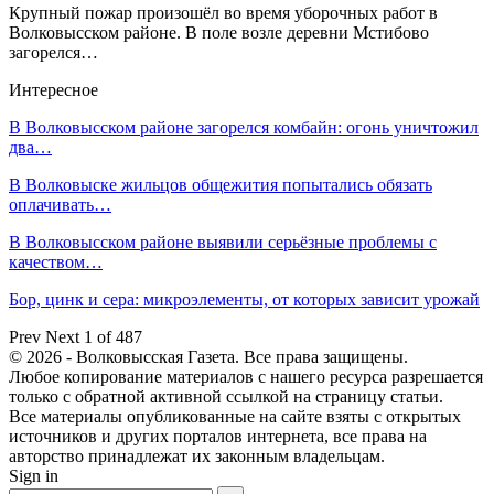
Крупный пожар произошёл во время уборочных работ в
Волковысском районе. В поле возле деревни Мстибово
загорелся…
Интересное
В Волковысском районе загорелся комбайн: огонь уничтожил
два…
В Волковыске жильцов общежития попытались обязать
оплачивать…
В Волковысском районе выявили серьёзные проблемы с
качеством…
Бор, цинк и сера: микроэлементы, от которых зависит урожай
Prev
Next
1 of 487
© 2026 - Волковысская Газета. Все права защищены.
Любое копирование материалов с нашего ресурса разрешается
только с обратной активной ссылкой на страницу статьи.
Все материалы опубликованные на сайте взяты с открытых
источников и других порталов интернета, все права на
авторство принадлежат их законным владельцам.
Sign in