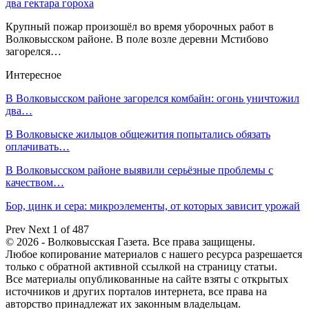
два гектара гороха
Крупный пожар произошёл во время уборочных работ в
Волковысском районе. В поле возле деревни Мстибово
загорелся…
Интересное
В Волковысском районе загорелся комбайн: огонь уничтожил
два…
В Волковыске жильцов общежития попытались обязать
оплачивать…
В Волковысском районе выявили серьёзные проблемы с
качеством…
Бор, цинк и сера: микроэлементы, от которых зависит урожай
Prev
Next
1 of 487
© 2026 - Волковысская Газета. Все права защищены.
Любое копирование материалов с нашего ресурса разрешается
только с обратной активной ссылкой на страницу статьи.
Все материалы опубликованные на сайте взяты с открытых
источников и других порталов интернета, все права на
авторство принадлежат их законным владельцам.