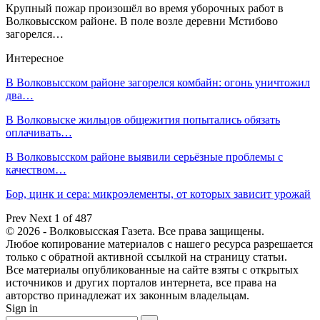
Крупный пожар произошёл во время уборочных работ в
Волковысском районе. В поле возле деревни Мстибово
загорелся…
Интересное
В Волковысском районе загорелся комбайн: огонь уничтожил
два…
В Волковыске жильцов общежития попытались обязать
оплачивать…
В Волковысском районе выявили серьёзные проблемы с
качеством…
Бор, цинк и сера: микроэлементы, от которых зависит урожай
Prev
Next
1 of 487
© 2026 - Волковысская Газета. Все права защищены.
Любое копирование материалов с нашего ресурса разрешается
только с обратной активной ссылкой на страницу статьи.
Все материалы опубликованные на сайте взяты с открытых
источников и других порталов интернета, все права на
авторство принадлежат их законным владельцам.
Sign in