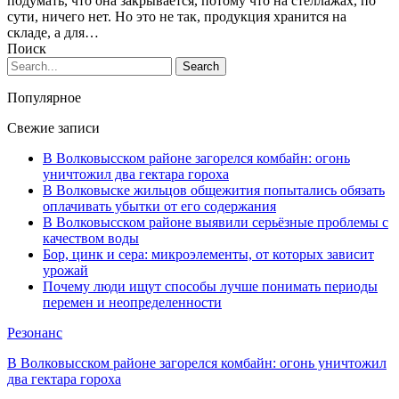
подумать, что она закрывается, потому что на стеллажах, по
сути, ничего нет. Но это не так, продукция хранится на
складе, а для…
Поиск
Популярное
Свежие записи
В Волковысском районе загорелся комбайн: огонь
уничтожил два гектара гороха
В Волковыске жильцов общежития попытались обязать
оплачивать убытки от его содержания
В Волковысском районе выявили серьёзные проблемы с
качеством воды
Бор, цинк и сера: микроэлементы, от которых зависит
урожай
Почему люди ищут способы лучше понимать периоды
перемен и неопределенности
Резонанс
В Волковысском районе загорелся комбайн: огонь уничтожил
два гектара гороха