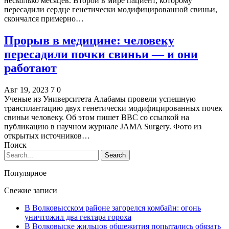
несколько месяцев. Второй в мире пациент, которому
пересадили сердце генетически модифицированной свиньи,
скончался примерно…
Прорыв в медицине: человеку
пересадили почки свиньи — и они
работают
Авг 19, 2023
7
0
Ученые из Университета Алабамы провели успешную
трансплантацию двух генетически модифицированных почек
свиньи человеку. Об этом пишет BBC со ссылкой на
публикацию в научном журнале JAMA Surgery. Фото из
открытых источников…
Поиск
Популярное
Свежие записи
В Волковысском районе загорелся комбайн: огонь
уничтожил два гектара гороха
В Волковыске жильцов общежития попытались обязать