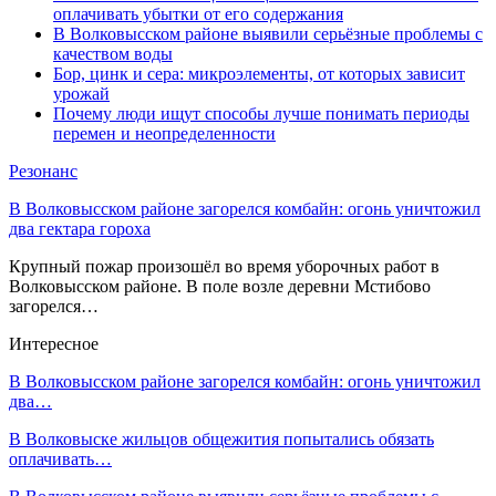
оплачивать убытки от его содержания
В Волковысском районе выявили серьёзные проблемы с
качеством воды
Бор, цинк и сера: микроэлементы, от которых зависит
урожай
Почему люди ищут способы лучше понимать периоды
перемен и неопределенности
Резонанс
В Волковысском районе загорелся комбайн: огонь уничтожил
два гектара гороха
Крупный пожар произошёл во время уборочных работ в
Волковысском районе. В поле возле деревни Мстибово
загорелся…
Интересное
В Волковысском районе загорелся комбайн: огонь уничтожил
два…
В Волковыске жильцов общежития попытались обязать
оплачивать…