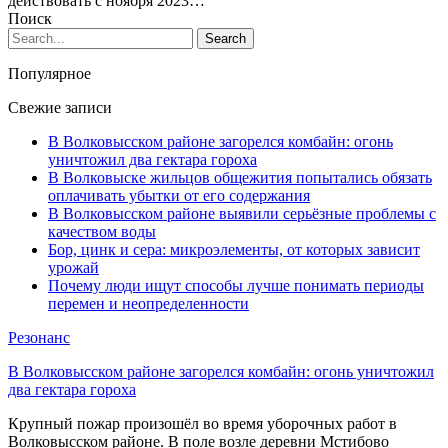
действовать с ноября 2023…
Поиск
Популярное
Свежие записи
В Волковысском районе загорелся комбайн: огонь
уничтожил два гектара гороха
В Волковыске жильцов общежития попытались обязать
оплачивать убытки от его содержания
В Волковысском районе выявили серьёзные проблемы с
качеством воды
Бор, цинк и сера: микроэлементы, от которых зависит
урожай
Почему люди ищут способы лучше понимать периоды
перемен и неопределенности
Резонанс
В Волковысском районе загорелся комбайн: огонь уничтожил
два гектара гороха
Крупный пожар произошёл во время уборочных работ в
Волковысском районе. В поле возле деревни Мстибово