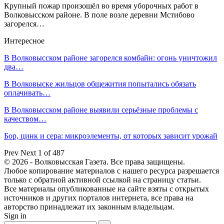
Крупный пожар произошёл во время уборочных работ в
Волковысском районе. В поле возле деревни Мстибово
загорелся…
Интересное
В Волковысском районе загорелся комбайн: огонь уничтожил
два…
В Волковыске жильцов общежития попытались обязать
оплачивать…
В Волковысском районе выявили серьёзные проблемы с
качеством…
Бор, цинк и сера: микроэлементы, от которых зависит урожай
Prev
Next
1 of 487
© 2026 - Волковысская Газета. Все права защищены.
Любое копирование материалов с нашего ресурса разрешается
только с обратной активной ссылкой на страницу статьи.
Все материалы опубликованные на сайте взяты с открытых
источников и других порталов интернета, все права на
авторство принадлежат их законным владельцам.
Sign in