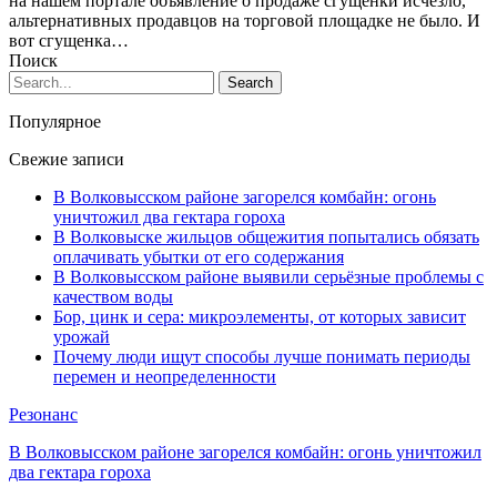
на нашем портале объявление о продаже сгущенки исчезло,
альтернативных продавцов на торговой площадке не было. И
вот сгущенка…
Поиск
Популярное
Свежие записи
В Волковысском районе загорелся комбайн: огонь
уничтожил два гектара гороха
В Волковыске жильцов общежития попытались обязать
оплачивать убытки от его содержания
В Волковысском районе выявили серьёзные проблемы с
качеством воды
Бор, цинк и сера: микроэлементы, от которых зависит
урожай
Почему люди ищут способы лучше понимать периоды
перемен и неопределенности
Резонанс
В Волковысском районе загорелся комбайн: огонь уничтожил
два гектара гороха