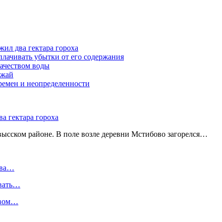
жил два гектара гороха
лачивать убытки от его содержания
ачеством воды
ожай
ремен и неопределенности
а гектара гороха
ысском районе. В поле возле деревни Мстибово загорелся…
два…
ивать…
твом…