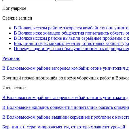
Популярное
Свежие записи
В Волковысском районе загорелся комбайн: огонь уничто
В Волковыске жильцов общежития попытались обязать оп
В Волковысском районе выявили серьёзные проблемы с к
Бор, цинк и сера: микроэлементы, от которых зависит ур
Почему люди ищут способы лучше понимать периоды пе
Резонанс
В Волковысском районе загорелся комбайн: огонь уничтожил дв
Крупный пожар произошёл во время уборочных работ в Волков
Интересное
В Волковысском районе загорелся комбайн: огонь уничтожил 
В Волковыске жильцов общежития попытались обязать оплач
В Волковысском районе выявили серьёзные проблемы с качес
Бор, цинк и сера: микроэлементы, от которых зависит урожай