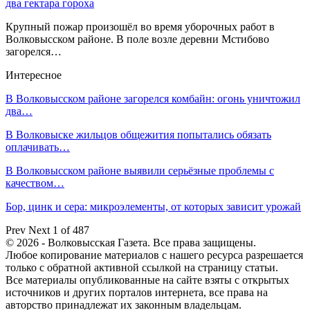
два гектара гороха
Крупный пожар произошёл во время уборочных работ в
Волковысском районе. В поле возле деревни Мстибово
загорелся…
Интересное
В Волковысском районе загорелся комбайн: огонь уничтожил
два…
В Волковыске жильцов общежития попытались обязать
оплачивать…
В Волковысском районе выявили серьёзные проблемы с
качеством…
Бор, цинк и сера: микроэлементы, от которых зависит урожай
Prev
Next
1 of 487
© 2026 - Волковысская Газета. Все права защищены.
Любое копирование материалов с нашего ресурса разрешается
только с обратной активной ссылкой на страницу статьи.
Все материалы опубликованные на сайте взяты с открытых
источников и других порталов интернета, все права на
авторство принадлежат их законным владельцам.