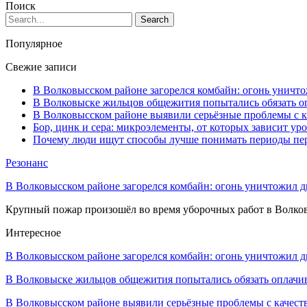
Поиск
Популярное
Свежие записи
В Волковысском районе загорелся комбайн: огонь уничто
В Волковыске жильцов общежития попытались обязать оп
В Волковысском районе выявили серьёзные проблемы с к
Бор, цинк и сера: микроэлементы, от которых зависит ур
Почему люди ищут способы лучше понимать периоды пе
Резонанс
В Волковысском районе загорелся комбайн: огонь уничтожил дв
Крупный пожар произошёл во время уборочных работ в Волков
Интересное
В Волковысском районе загорелся комбайн: огонь уничтожил 
В Волковыске жильцов общежития попытались обязать оплач
В Волковысском районе выявили серьёзные проблемы с качес