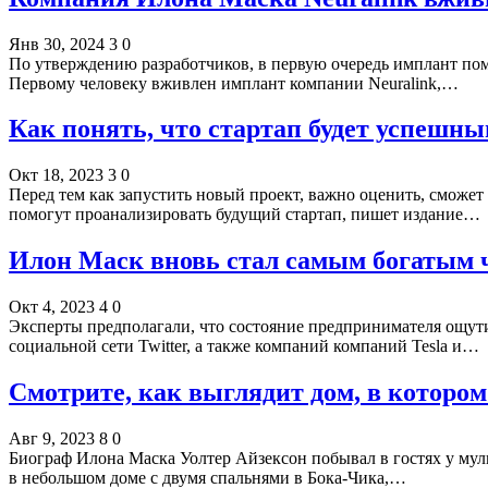
Янв 30, 2024
3
0
По утверждению разработчиков, в первую очередь имплант по
Первому человеку вживлен имплант компании Neuralink,…
Как понять, что стартап будет успешн
Окт 18, 2023
3
0
Перед тем как запустить новый проект, важно оценить, сможет 
помогут проанализировать будущий стартап, пишет издание…
Илон Маск вновь стал самым богатым
Окт 4, 2023
4
0
Эксперты предполагали, что состояние предпринимателя ощути
социальной сети Twitter, а также компаний компаний Tesla и…
Смотрите, как выглядит дом, в которо
Авг 9, 2023
8
0
Биограф Илона Маска Уолтер Айзексон побывал в гостях у мульт
в небольшом доме с двумя спальнями в Бока-Чика,…