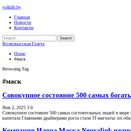
volklib.by
Главная
Новости
Контакты
Волковысская Газета
Home
#маск
Browsing Tag
#маск
Совокупное состояние 500 самых богат
Янв 2, 2025
3
0
Совокупное состояние 500 самых состоятельных людей в мире в
капитала Главными драйверами роста стали IT-магнаты: их о
Компания Илона Маска Neuralink вжив