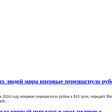
ых людей мира впервые перешагнуло рубе
 2024 году впервые перешагнуло рубеж в $10 трлн, передаёт Blo
бщий…
ила первый имплант в мозг человека