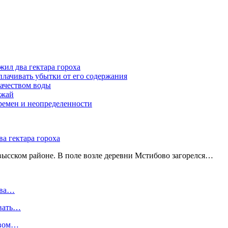
жил два гектара гороха
лачивать убытки от его содержания
ачеством воды
ожай
ремен и неопределенности
а гектара гороха
ысском районе. В поле возле деревни Мстибово загорелся…
два…
ивать…
твом…