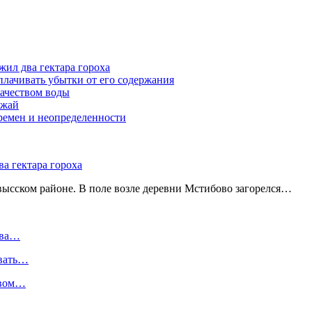
жил два гектара гороха
лачивать убытки от его содержания
ачеством воды
ожай
ремен и неопределенности
а гектара гороха
ысском районе. В поле возле деревни Мстибово загорелся…
два…
ивать…
твом…