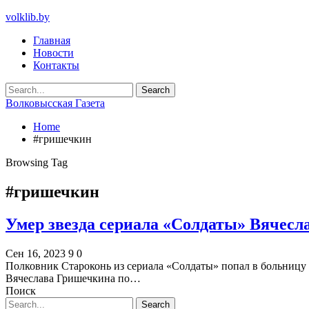
volklib.by
Главная
Новости
Контакты
Волковысская Газета
Home
#гришечкин
Browsing Tag
#гришечкин
Умер звезда сериала «Солдаты» Вячес
Сен 16, 2023
9
0
Полковник Староконь из сериала «Солдаты» попал в больницу 
Вячеслава Гришечкина по…
Поиск