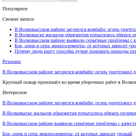
Популярное
Свежие записи
В Волковысском районе загорелся комбайн: огонь уничто
В Волковыске жильцов общежития попытались обязать оп
В Волковысском районе выявили серьёзные проблемы с к
Бор, цинк и сера: микроэлементы, от которых зависит ур
Почему люди ищут способы лучше понимать периоды пе
Резонанс
В Волковысском районе загорелся комбайн: огонь уничтожил дв
Крупный пожар произошёл во время уборочных работ в Волков
Интересное
В Волковысском районе загорелся комбайн: огонь уничтожил 
В Волковыске жильцов общежития попытались обязать оплач
В Волковысском районе выявили серьёзные проблемы с качес
Бор, цинк и сера: микроэлементы, от которых зависит урожай