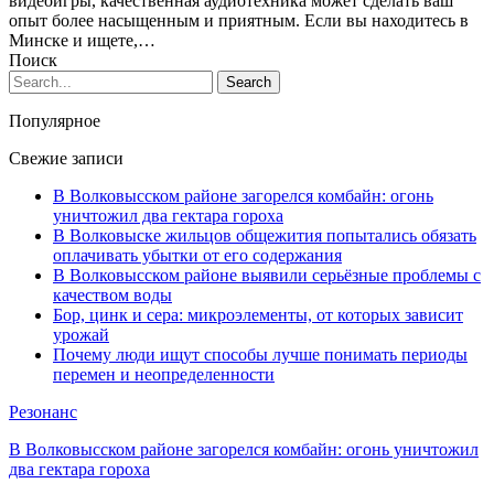
видеоигры, качественная аудиотехника может сделать ваш
опыт более насыщенным и приятным. Если вы находитесь в
Минске и ищете,…
Поиск
Популярное
Свежие записи
В Волковысском районе загорелся комбайн: огонь
уничтожил два гектара гороха
В Волковыске жильцов общежития попытались обязать
оплачивать убытки от его содержания
В Волковысском районе выявили серьёзные проблемы с
качеством воды
Бор, цинк и сера: микроэлементы, от которых зависит
урожай
Почему люди ищут способы лучше понимать периоды
перемен и неопределенности
Резонанс
В Волковысском районе загорелся комбайн: огонь уничтожил
два гектара гороха