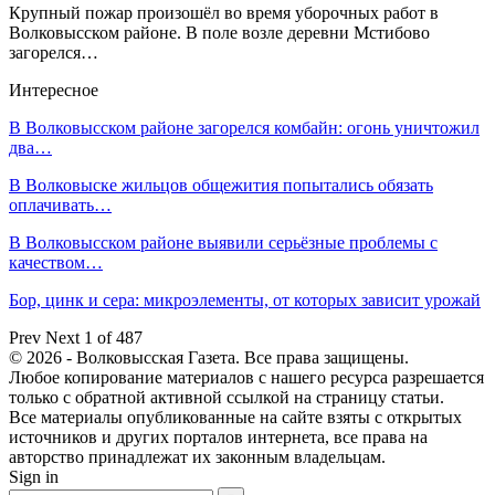
Крупный пожар произошёл во время уборочных работ в
Волковысском районе. В поле возле деревни Мстибово
загорелся…
Интересное
В Волковысском районе загорелся комбайн: огонь уничтожил
два…
В Волковыске жильцов общежития попытались обязать
оплачивать…
В Волковысском районе выявили серьёзные проблемы с
качеством…
Бор, цинк и сера: микроэлементы, от которых зависит урожай
Prev
Next
1 of 487
© 2026 - Волковысская Газета. Все права защищены.
Любое копирование материалов с нашего ресурса разрешается
только с обратной активной ссылкой на страницу статьи.
Все материалы опубликованные на сайте взяты с открытых
источников и других порталов интернета, все права на
авторство принадлежат их законным владельцам.
Sign in