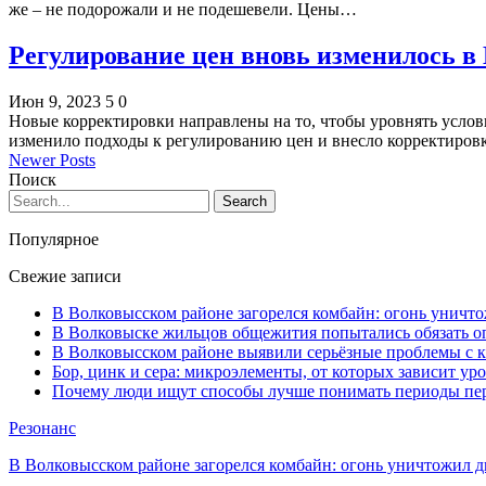
же – не подорожали и не подешевели. Цены…
Регулирование цен вновь изменилось в
Июн 9, 2023
5
0
Новые корректировки направлены на то, чтобы уровнять услов
изменило подходы к регулированию цен и внесло корректиро
Newer Posts
Поиск
Популярное
Свежие записи
В Волковысском районе загорелся комбайн: огонь уничто
В Волковыске жильцов общежития попытались обязать оп
В Волковысском районе выявили серьёзные проблемы с к
Бор, цинк и сера: микроэлементы, от которых зависит ур
Почему люди ищут способы лучше понимать периоды пе
Резонанс
В Волковысском районе загорелся комбайн: огонь уничтожил дв