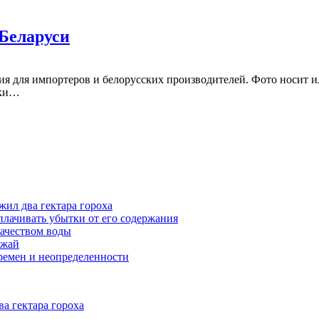
 Беларуси
ия для импортеров и белорусских производителей. Фото носит 
вки…
жил два гектара гороха
лачивать убытки от его содержания
ачеством воды
ожай
ремен и неопределенности
а гектара гороха