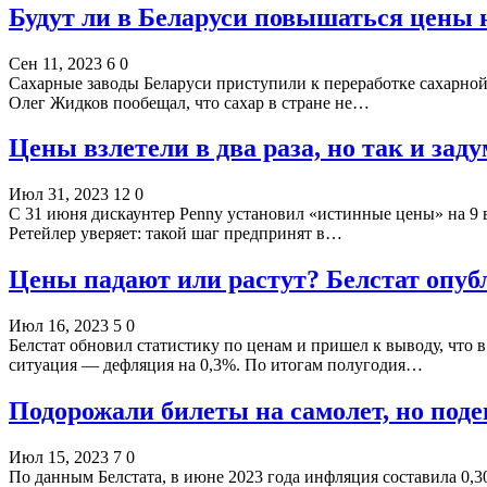
Будут ли в Беларуси повышаться цены 
Сен 11, 2023
6
0
Сахарные заводы Беларуси приступили к переработке сахарной
Олег Жидков пообещал, что сахар в стране не…
Цены взлетели в два раза, но так и за
Июл 31, 2023
12
0
С 31 июня дискаунтер Penny установил «истинные цены» на 9 в
Ретейлер уверяет: такой шаг предпринят в…
Цены падают или растут? Белстат опу
Июл 16, 2023
5
0
Белстат обновил статистику по ценам и пришел к выводу, что 
ситуация — дефляция на 0,3%. По итогам полугодия…
Подорожали билеты на самолет, но поде
Июл 15, 2023
7
0
По данным Белстата, в июне 2023 года инфляция составила 0,3