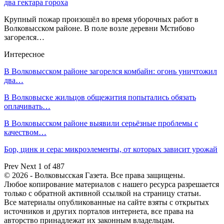
два гектара гороха
Крупный пожар произошёл во время уборочных работ в
Волковысском районе. В поле возле деревни Мстибово
загорелся…
Интересное
В Волковысском районе загорелся комбайн: огонь уничтожил
два…
В Волковыске жильцов общежития попытались обязать
оплачивать…
В Волковысском районе выявили серьёзные проблемы с
качеством…
Бор, цинк и сера: микроэлементы, от которых зависит урожай
Prev
Next
1 of 487
© 2026 - Волковысская Газета. Все права защищены.
Любое копирование материалов с нашего ресурса разрешается
только с обратной активной ссылкой на страницу статьи.
Все материалы опубликованные на сайте взяты с открытых
источников и других порталов интернета, все права на
авторство принадлежат их законным владельцам.