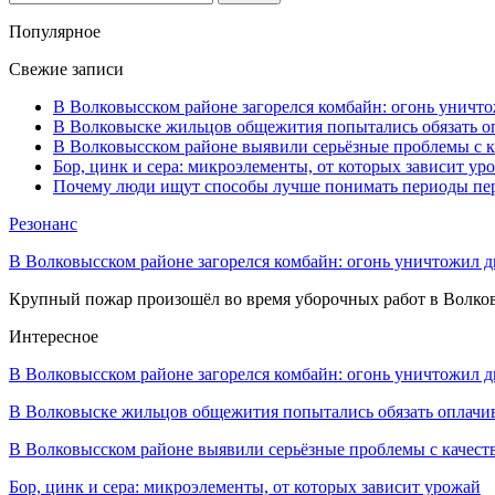
Популярное
Свежие записи
В Волковысском районе загорелся комбайн: огонь уничто
В Волковыске жильцов общежития попытались обязать оп
В Волковысском районе выявили серьёзные проблемы с к
Бор, цинк и сера: микроэлементы, от которых зависит ур
Почему люди ищут способы лучше понимать периоды пе
Резонанс
В Волковысском районе загорелся комбайн: огонь уничтожил дв
Крупный пожар произошёл во время уборочных работ в Волков
Интересное
В Волковысском районе загорелся комбайн: огонь уничтожил 
В Волковыске жильцов общежития попытались обязать оплач
В Волковысском районе выявили серьёзные проблемы с качес
Бор, цинк и сера: микроэлементы, от которых зависит урожай