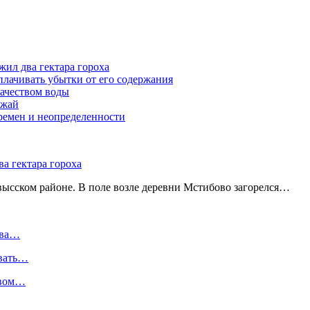
жил два гектара гороха
лачивать убытки от его содержания
ачеством воды
ожай
ремен и неопределенности
а гектара гороха
ысском районе. В поле возле деревни Мстибово загорелся…
два…
ивать…
твом…